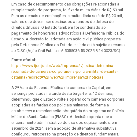
Em caso de descumprimento das obrigações relacionadas à
reimplantação do programa, foi fixada multa diária de R$ 50 mil.
Para as demais determinações, a multa diária será de R$ 20 mil,
valores que devem ser destinados a fundos de defesa de
direitos difusos. O Estado também foi condenado ao
pagamento de honorários advocatícios à Defensoria Pública do
Estado. A decisão foi adotada em ação civil pública proposta
pela Defensoria Pública do Estado e ainda está sujeita a recurso
ao TJSC (Ação Civil Pública nº 5055036-53.2025.8.24.0023/SC).
Fonte oficial:
https://www.tjsc.jus.br/web/imprensa/-/justica-determina-
retomada-de-cameras-corporais-na-policia-militar-de-santa-
catarina?redirect=%2Fweb%2Fimprensa%2Fnoticias
A 2ª Vara da Fazenda Pública da comarca da Capital, em
sentença prolatada na tarde desta terça-feira, 12 de maio,
determinou que o Estado volte a operar com câmeras corporais
acopladas às fardas dos policiais militares, de forma a
estabelecer a reimplantação obrigatória do programa na Polícia
Militar de Santa Catarina (PMSC). A decisão aponta que o
encerramento administrativo do uso dos equipamentos, em
setembro de 2024, sem a adoção de alternativa substitutiva,
configurou retrocesso na proteção de direitos fundamentais,