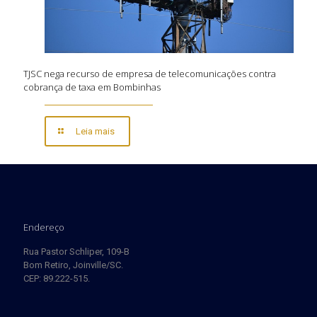
TJSC nega recurso de empresa de telecomunicações contra
cobrança de taxa em Bombinhas
Leia mais
Endereço
Rua Pastor Schliper, 109-B
Bom Retiro, Joinville/SC.
CEP: 89.222-515.