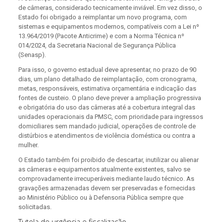
de câmeras, considerado tecnicamente inviável. Em vez disso, o
Estado foi obrigado a reimplantar um novo programa, com
sistemas e equipamentos modernos, compatíveis com a Lei nº
13.964/2019 (Pacote Anticrime) e com a Norma Técnica nº
014/2024, da Secretaria Nacional de Segurança Pública
(Senasp).
Para isso, o governo estadual deve apresentar, no prazo de 90
dias, um plano detalhado de reimplantação, com cronograma,
metas, responsáveis, estimativa orçamentária e indicação das
fontes de custeio. O plano deve prever a ampliação progressiva
e obrigatória do uso das câmeras até a cobertura integral das
unidades operacionais da PMSC, com prioridade para ingressos
domiciliares sem mandado judicial, operações de controle de
distúrbios e atendimentos de violência doméstica ou contra a
mulher.
O Estado também foi proibido de descartar, inutilizar ou alienar
as câmeras e equipamentos atualmente existentes, salvo se
comprovadamente irrecuperáveis mediante laudo técnico. As
gravações armazenadas devem ser preservadas e fornecidas
ao Ministério Público ou à Defensoria Pública sempre que
solicitadas.
Tutela de urgência e fiscalização