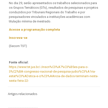
No dia 29, serão apresentados os trabalhos selecionados para
os Grupos Temáticos (GTs), resultados de pesquisas e projetos
conduzidos por Tribunais Regionais do Trabalho e por
pesquisadores vinculados a instituições acadêmicas com
titulação mínima de mestrado.
Acesse a programação completa
Inscreva-se
(Secom TST)
Fonte oficial:
https://www.tst.jus.br/-/inscri%C3%A7%C3%B5es-para-o-
3%C2%BA-congresso-nacional-de-pesquisa-judici%C3%A1ria-
estat%C3%ADstica-e-ci%C3%AAncia-de-dados-terminam-nesta-
sexta-feira-22-
Artigos relacionados