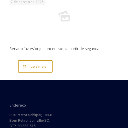
7 de agosto de 2026
Senado faz esforço concentrado a partir de segunda
Leia mais
Endereço
Rua Pastor Schliper, 109-B
Bom Retiro, Joinville/SC.
CEP: 89.222-515.