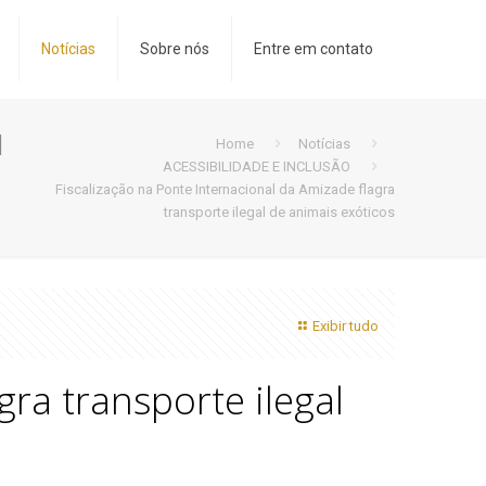
Notícias
Sobre nós
Entre em contato
l
Home
Notícias
ACESSIBILIDADE E INCLUSÃO
Fiscalização na Ponte Internacional da Amizade flagra
transporte ilegal de animais exóticos
Exibir tudo
gra transporte ilegal