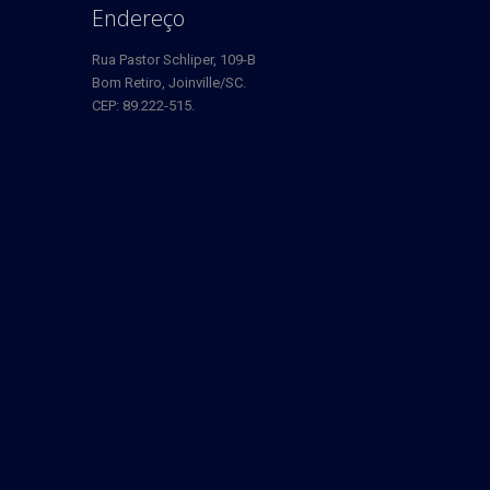
Endereço
Rua Pastor Schliper, 109-B
Bom Retiro, Joinville/SC.
CEP: 89.222-515.