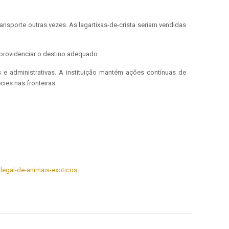
ransporte outras vezes. As lagartixas-de-crista seriam vendidas
providenciar o destino adequado.
is e administrativas. A instituição mantém ações contínuas de
ies nas fronteiras.
ilegal-de-animais-exoticos