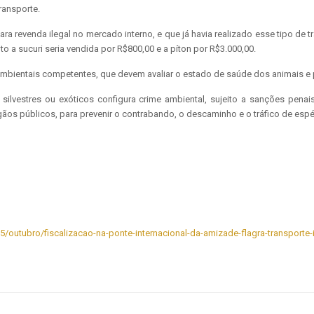
ransporte.
a revenda ilegal no mercado interno, e que já havia realizado esse tipo de t
o a sucuri seria vendida por R$800,00 e a píton por R$3.000,00.
bientais competentes, que devem avaliar o estado de saúde dos animais e 
 silvestres ou exóticos configura crime ambiental, sujeito a sanções pena
ãos públicos, para prevenir o contrabando, o descaminho e o tráfico de espéc
5/outubro/fiscalizacao-na-ponte-internacional-da-amizade-flagra-transporte-