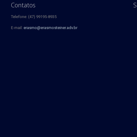
Contatos
S
Telefone: (47) 99195-8935
E-mail:
erasmo@erasmosteiner.adv.br