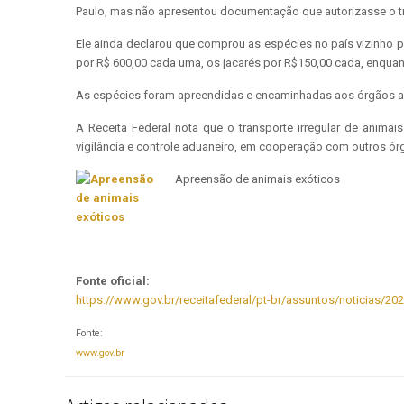
Paulo, mas não apresentou documentação que autorizasse o t
Ele ainda declarou que comprou as espécies no país vizinho par
por R$ 600,00 cada uma, os jacarés por R$150,00 cada, enquant
As espécies foram apreendidas e encaminhadas aos órgãos am
A Receita Federal nota que o transporte irregular de animais
vigilância e controle aduaneiro, em cooperação com outros órg
Apreensão de animais exóticos
Fonte oficial:
https://www.gov.br/receitafederal/pt-br/assuntos/noticias/202
Fonte:
www.gov.br