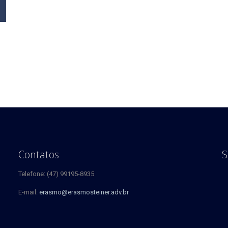
Contatos
S
Telefone: (47) 99195-8935
E-mail:
erasmo@erasmosteiner.adv.br