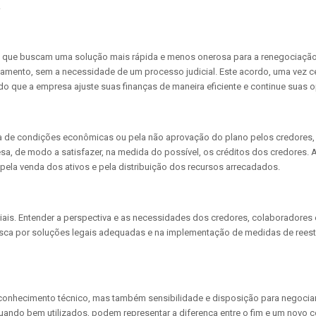
.
sas que buscam uma solução mais rápida e menos onerosa para a renegociação
mento, sem a necessidade de um processo judicial. Este acordo, uma vez cel
ndo que a empresa ajuste suas finanças de maneira eficiente e continue suas 
cia de condições econômicas ou pela não aprovação do plano pelos credores,
esa, de modo a satisfazer, na medida do possível, os créditos dos credores. 
 pela venda dos ativos e pela distribuição dos recursos arrecadados.
iais. Entender a perspectiva e as necessidades dos credores, colaboradores
busca por soluções legais adequadas e na implementação de medidas de reest
s conhecimento técnico, mas também sensibilidade e disposição para negocia
quando bem utilizados, podem representar a diferença entre o fim e um novo