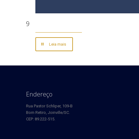
9
Leia mais
Endereço
Rua Pastor Schliper, 109-B
Bom Retiro, Joinville/SC.
CEP: 89.222-515.