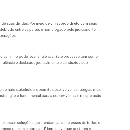
 de suas dívidas. Por meio de um acordo direto com seus
ebrado entre as partes e homologado pelo judiciário, tem
operações.
 o caminho pode levar à falência. Este processo tem como
A falência é declarada judicialmente e conduzida sob
 e demais stakeholders permite desenvolver estratégias mais
ruturação é fundamental para a sobrevivência e recuperação
r e buscar soluções que atendam aos interesses de todos os
 começo para as empresas. É imperativo que gestores e