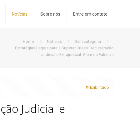
Notícias
Sobre nós
Entre em contato
Home
Notícias
Sem categoria
Estratégias Legais para a Superar Crises: Recuperação
Judicial e Extrajudicial, Além da Falência
Exibir tudo
ção Judicial e