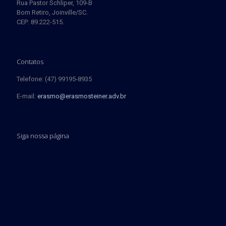
Rua Pastor Schliper, 109-B
Bom Retiro, Joinville/SC.
CEP: 89.222-515.
Contatos
Telefone: (47) 99195-8935
E-mail:
erasmo@erasmosteiner.adv.br
Siga nossa página