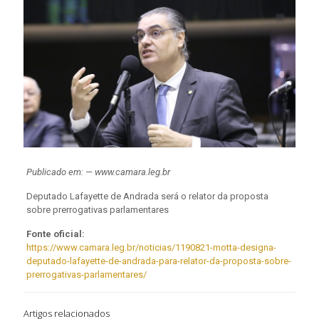
Publicado em: — www.camara.leg.br
Deputado Lafayette de Andrada será o relator da proposta
sobre prerrogativas parlamentares
Fonte oficial:
https://www.camara.leg.br/noticias/1190821-motta-designa-
deputado-lafayette-de-andrada-para-relator-da-proposta-sobre-
prerrogativas-parlamentares/
Artigos relacionados