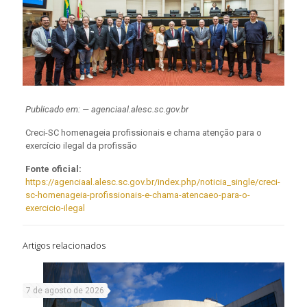
Publicado em: — agenciaal.alesc.sc.gov.br
Creci-SC homenageia profissionais e chama atenção para o
exercício ilegal da profissão
Fonte oficial:
https://agenciaal.alesc.sc.gov.br/index.php/noticia_single/creci-
sc-homenageia-profissionais-e-chama-atencaeo-para-o-
exercicio-ilegal
Artigos relacionados
7 de agosto de 2026