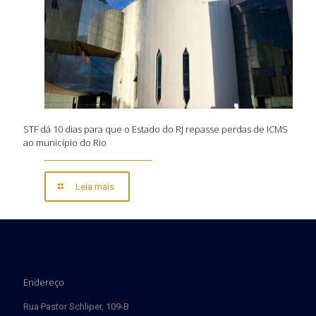
STF dá 10 dias para que o Estado do RJ repasse perdas de ICMS
ao município do Rio
Leia mais
Endereço
Rua Pastor Schliper, 109-B