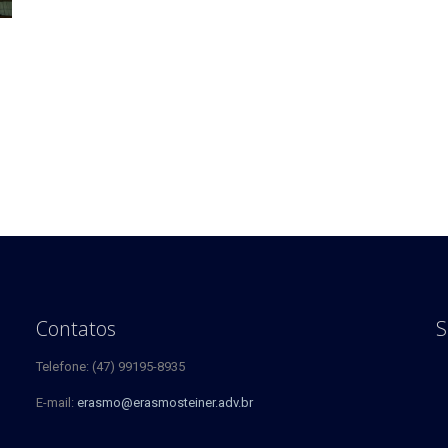
o
Contatos
S
Telefone: (47) 99195-8935
E-mail:
erasmo@erasmosteiner.adv.br