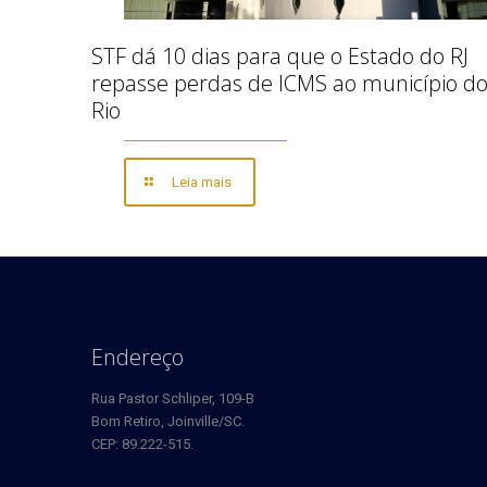
STF dá 10 dias para que o Estado do RJ
repasse perdas de ICMS ao município d
Rio
Leia mais
Endereço
Rua Pastor Schliper, 109-B
Bom Retiro, Joinville/SC.
CEP: 89.222-515.