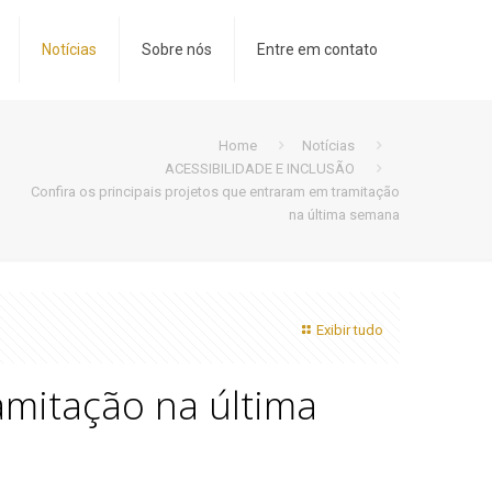
Notícias
Sobre nós
Entre em contato
Home
Notícias
ACESSIBILIDADE E INCLUSÃO
Confira os principais projetos que entraram em tramitação
na última semana
Exibir tudo
amitação na última