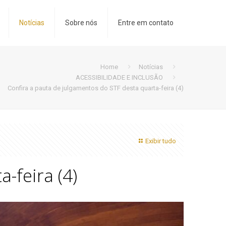
Notícias
Sobre nós
Entre em contato
Home
Notícias
ACESSIBILIDADE E INCLUSÃO
Confira a pauta de julgamentos do STF desta quarta-feira (4)
Exibir tudo
-feira (4)