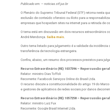
Publicado em: — noticias.stf.jus.br
O Plenário do Supremo Tribunal Federal (STF) retoma nesta quart
exclusão de conteúdo ofensivo ou ilícito para a responsabiliza
empresas que hospedam sites na internet para a retirada de c
O tema está em discussão em dois recursos extraordinários c
André Mendonça.
Saiba mais
.
Outro tema listado para julgamento é a validade da incidência
transferência de tecnologia estrangeira.
Confira, abaixo, um resumo dos processos previstos para julg
Recurso Extraordinário (RE) 1037396 – Repercussão geral
Relator: ministro Dias Toffoli
Recorrente: Facebook Serviços Online do Brasil Ltda.
O recurso discute a constitucionalidade do artigo 19 do Marco 
e gestores de aplicativos de redes sociais por danos decorrente
Recurso Extraordinário (RE) 1057258 – Repercussão geral
Relator: ministro Luiz Fux
Recorrente: Google Brasil Internet Ltda.