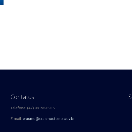
Contatos
S
Telefone: (47) 99195-8935
E-mail:
erasmo@erasmosteiner.adv.br