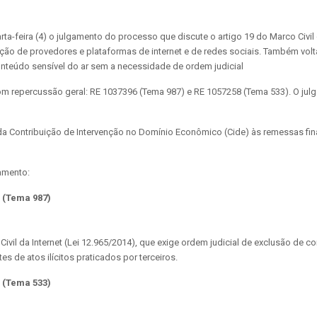
a-feira (4) o julgamento do processo que discute o artigo 19 do Marco Civil d
ção de provedores e plataformas de internet e de redes sociais. Também volta
onteúdo sensível do ar sem a necessidade de ordem judicial
om repercussão geral: RE 1037396 (Tema 987) e RE 1057258 (Tema 533). O jul
 da Contribuição de Intervenção no Domínio Econômico (Cide) às remessas fin
amento:
 (Tema 987)
Civil da Internet (Lei 12.965/2014), que exige ordem judicial de exclusão de 
s de atos ilícitos praticados por terceiros.
 (Tema 533)