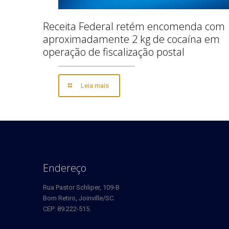
Receita Federal retém encomenda com
aproximadamente 2 kg de cocaína em
operação de fiscalização postal
Leia mais
Endereço
Rua Pastor Schliper, 109-B
Bom Retiro, Joinville/SC.
CEP: 89.222-515.