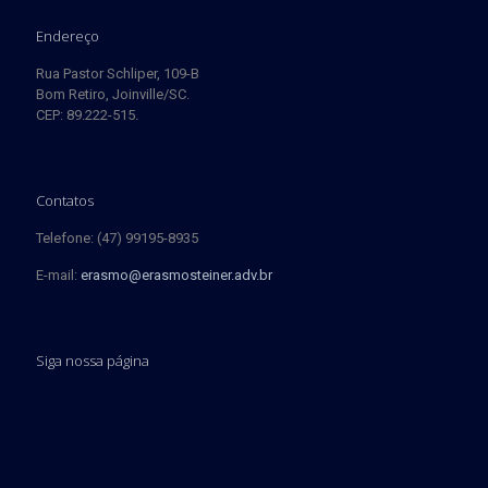
Endereço
Rua Pastor Schliper, 109-B
Bom Retiro, Joinville/SC.
CEP: 89.222-515.
Contatos
Telefone: (47) 99195-8935
E-mail:
erasmo@erasmosteiner.adv.br
Siga nossa página