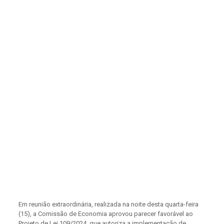
Em reunião extraordinária, realizada na noite desta quarta-feira
(15), a Comissão de Economia aprovou parecer favorável ao
Projeto de Lei 109/2024, que autoriza a implementação de