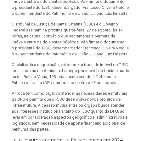
imóveis entre os dois entes públicos. Vão firmar o documento
o presidente do TJSC, desembargador Francisco Oliveira Neto, e
o superintendente do Patrimônio da União, Juliano Luiz Pinzetta.
O Tribunal de Justiça de Santa Catarina (TJSC) e o Governo
Federal assinam na próxima quarta-feira, 27 de agosto, às 14
horas, na capital, convênio que sacramenta a permuta de
imóveis entre os dois entes públicos. Vão firmar o documento
o presidente do TJSC, desembargador Francisco Oliveira Neto, e
o superintendente do Patrimônio da União, Juliano Luiz Pinzetta.
Oficializada a negociação, vai ocorrer a troca de imóvel do TJSC
localizado na rua Almirante Lamego por imóvel da União situado
na rua Bulcão Viana, 198, atualmente cedido à Defensoria
Pública da União (DPU), ambos no centro de Florianópolis.
A troca tem como objetivo atender às necessidades estruturais
da DPU e permitir que o PJSC desenvolva novos projetos de
infraestrutura. A cessão mútua entre os órgãos busca atender
aos interesses institucionais tanto do TJSC quanto da DPU, ao
levar em consideração aspectos geográficos, administrativos e
logísticos, sem necessidade de aporte financeiro adicional de
nenhuma das partes.
Lei que autoriza a permuta foi sancionada em 2024