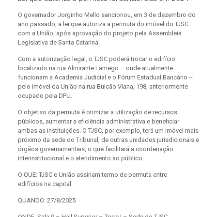
O governador Jorginho Mello sancionou, em 3 de dezembro do
ano passado, a lei que autoriza a permuta do imóvel do TJSC
com a União, após aprovação do projeto pela Assembleia
Legislativa de Santa Catarina.
Com a autorização legal, o TJSC poderá trocar o edifício
localizado na rua Almirante Lamego – onde atualmente
funcionam a Academia Judicial e o Fórum Estadual Bancário –
pelo imóvel da União na rua Bulcão Viana, 198, anteriormente
ocupado pela DPU.
O objetivo da permuta é otimizar a utilização de recursos
públicos, aumentar a eficiência administrativa e beneficiar
ambas as instituições. O TJSC, por exemplo, terá um imóvel mais
próximo da sede do Tribunal, de outras unidades jurisdicionais e
órgãos governamentais, o que facilitará a coordenação
interinstitucional e o atendimento ao público.
O QUE: TJSC e União assinam termo de permuta entre
edifícios na capital
QUANDO: 27/8/2025
ONDE: Sala 9 – Hall Superior – Torre I – Sede do TJSC