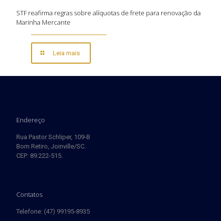
STF reafirma regras sobre alíquotas de frete para renovação da
Marinha Mercante
Leia mais
Endereço
Rua Pastor Schliper, 109-B
Bom Retiro, Joinville/SC.
CEP: 89.222-515.
Contatos
Telefone: (47) 99195-8935