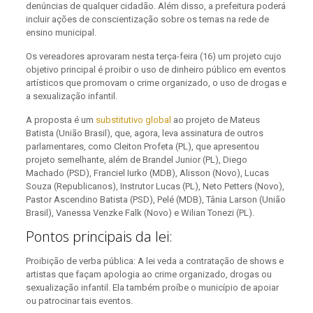
denúncias de qualquer cidadão. Além disso, a prefeitura poderá
incluir ações de conscientização sobre os temas na rede de
ensino municipal.
Os vereadores aprovaram nesta terça-feira (16) um projeto cujo
objetivo principal é proibir o uso de dinheiro público em eventos
artísticos que promovam o crime organizado, o uso de drogas e
a sexualização infantil.
A proposta é um
substitutivo global
ao projeto de Mateus
Batista (União Brasil), que, agora, leva assinatura de outros
parlamentares, como Cleiton Profeta (PL), que apresentou
projeto semelhante, além de Brandel Junior (PL), Diego
Machado (PSD), Franciel Iurko (MDB), Alisson (Novo), Lucas
Souza (Republicanos), Instrutor Lucas (PL), Neto Petters (Novo),
Pastor Ascendino Batista (PSD), Pelé (MDB), Tânia Larson (União
Brasil), Vanessa Venzke Falk (Novo) e Wilian Tonezi (PL).
Pontos principais da lei:
Proibição de verba pública: A lei veda a contratação de shows e
artistas que façam apologia ao crime organizado, drogas ou
sexualização infantil. Ela também proíbe o município de apoiar
ou patrocinar tais eventos.