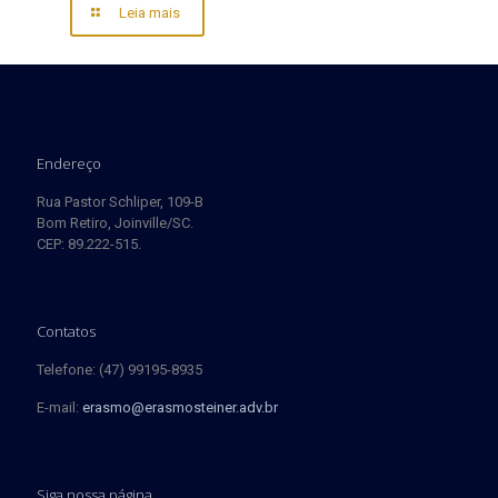
Leia mais
Endereço
Rua Pastor Schliper, 109-B
Bom Retiro, Joinville/SC.
CEP: 89.222-515.
Contatos
Telefone: (47) 99195-8935
E-mail:
erasmo@erasmosteiner.adv.br
Siga nossa página