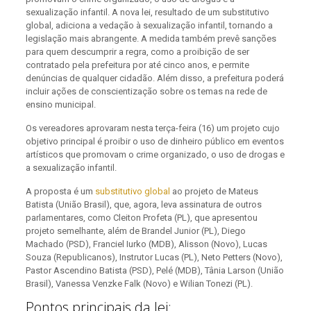
sexualização infantil. A nova lei, resultado de um substitutivo
global, adiciona a vedação à sexualização infantil, tornando a
legislação mais abrangente. A medida também prevê sanções
para quem descumprir a regra, como a proibição de ser
contratado pela prefeitura por até cinco anos, e permite
denúncias de qualquer cidadão. Além disso, a prefeitura poderá
incluir ações de conscientização sobre os temas na rede de
ensino municipal.
Os vereadores aprovaram nesta terça-feira (16) um projeto cujo
objetivo principal é proibir o uso de dinheiro público em eventos
artísticos que promovam o crime organizado, o uso de drogas e
a sexualização infantil.
A proposta é um
substitutivo global
ao projeto de Mateus
Batista (União Brasil), que, agora, leva assinatura de outros
parlamentares, como Cleiton Profeta (PL), que apresentou
projeto semelhante, além de Brandel Junior (PL), Diego
Machado (PSD), Franciel Iurko (MDB), Alisson (Novo), Lucas
Souza (Republicanos), Instrutor Lucas (PL), Neto Petters (Novo),
Pastor Ascendino Batista (PSD), Pelé (MDB), Tânia Larson (União
Brasil), Vanessa Venzke Falk (Novo) e Wilian Tonezi (PL).
Pontos principais da lei: