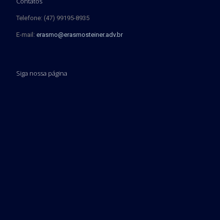
Contatos
Telefone: (47) 99195-8935
E-mail:
erasmo@erasmosteiner.adv.br
Siga nossa página