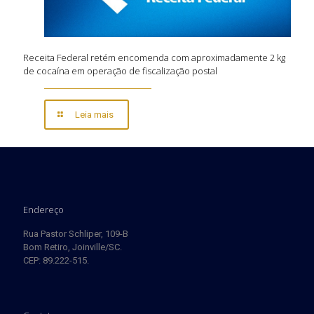
Receita Federal retém encomenda com aproximadamente 2 kg
de cocaína em operação de fiscalização postal
Leia mais
Endereço
Rua Pastor Schliper, 109-B
Bom Retiro, Joinville/SC.
CEP: 89.222-515.