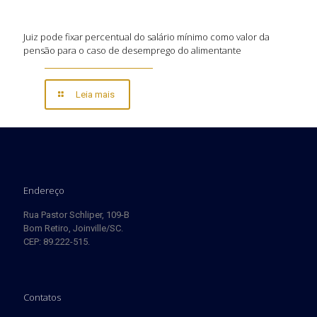
Juiz pode fixar percentual do salário mínimo como valor da
pensão para o caso de desemprego do alimentante
Leia mais
Endereço
Rua Pastor Schliper, 109-B
Bom Retiro, Joinville/SC.
CEP: 89.222-515.
Contatos