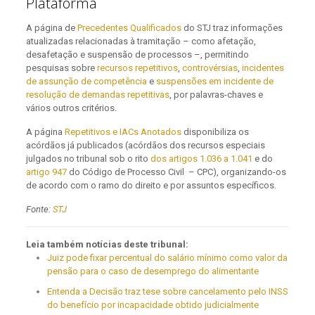
Plataforma
A página de
Precedentes Qualificados
do STJ traz informações
atualizadas relacionadas à tramitação – como afetação,
desafetação e suspensão de processos –, permitindo
pesquisas sobre
recursos repetitivos
,
controvérsias
,
incidentes
de assunção de competência
e
suspensões em incidente de
resolução de demandas repetitivas
, por palavras-chaves e
vários outros critérios.
A página
Repetitivos e IACs Anotados
disponibiliza os
acórdãos já publicados (acórdãos dos recursos especiais
julgados no tribunal sob o rito
dos artigos 1.036 a 1.041
e do
artigo 947
do Código de Processo Civil – CPC), organizando-os
de acordo com o ramo do direito e por assuntos específicos.
Fonte:
STJ
Leia também notícias deste tribunal:
Juiz pode fixar percentual do salário mínimo como valor da
pensão para o caso de desemprego do alimentante
Entenda a Decisão traz tese sobre cancelamento pelo INSS
do benefício por incapacidade obtido judicialmente