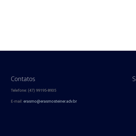
Contatos
S
Telefone: (47) 99195-8935
E-mail:
erasmo@erasmosteiner.adv.br