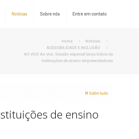
Notícias
Sobre nós
Entre em contato
Home
Notícias
ACESSIBILIDADE E INCLUSÃO
AO VIVO Ao vivo: Sessão especial lança índice de
instituições de ensino empreendedoras
Exibir tudo
nstituições de ensino