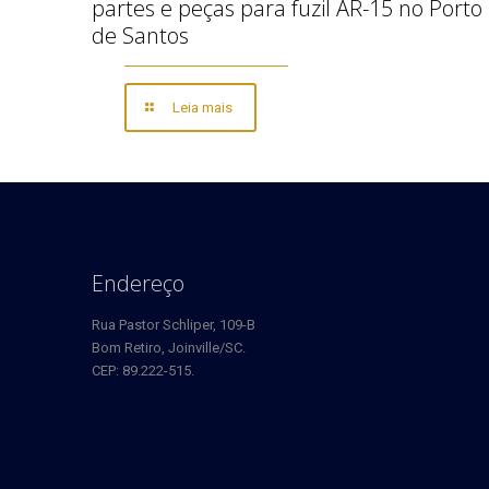
partes e peças para fuzil AR-15 no Porto
de Santos
Leia mais
Endereço
Rua Pastor Schliper, 109-B
Bom Retiro, Joinville/SC.
CEP: 89.222-515.