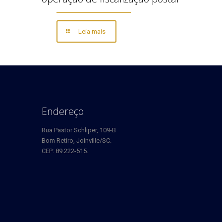
Leia mais
Endereço
Rua Pastor Schliper, 109-B
Bom Retiro, Joinville/SC.
CEP: 89.222-515.