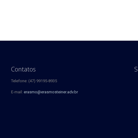
Contatos
S
Telefone: (47) 99195-8935
E-mail:
erasmo@erasmosteiner.adv.br