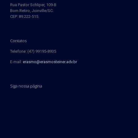
Rua Pastor Schliper, 109-B
Bom Retiro, Joinville/SC.
CEP: 89.222-515.
Contatos
Telefone: (47) 99195-8935
E-mail:
erasmo@erasmosteiner.adv.br
Siga nossa página