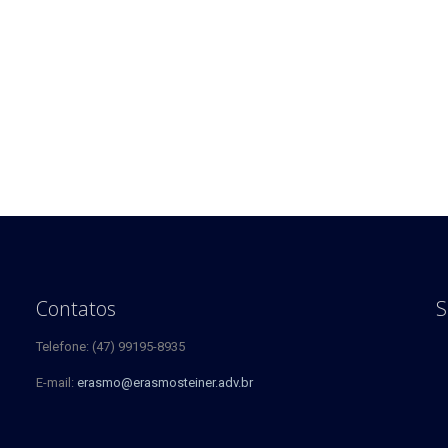
o
Contatos
S
Telefone: (47) 99195-8935
E-mail:
erasmo@erasmosteiner.adv.br