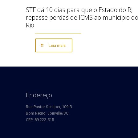
STF dá 10 dias para que o Estado do RJ
repasse perdas de ICMS ao município d
Rio
Leia mais
Endereço
Rua Pastor Schliper, 109-B
Bom Retiro, Joinville/SC.
CEP: 89.222-515.