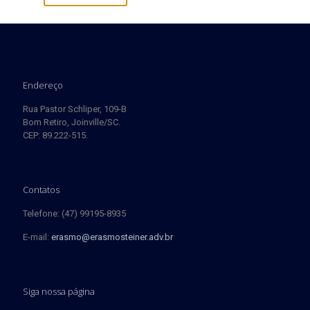
Endereço
Rua Pastor Schliper, 109-B
Bom Retiro, Joinville/SC.
CEP: 89.222-515.
Contatos
Telefone: (47) 99195-8935
E-mail:
erasmo@erasmosteiner.adv.br
Siga nossa página