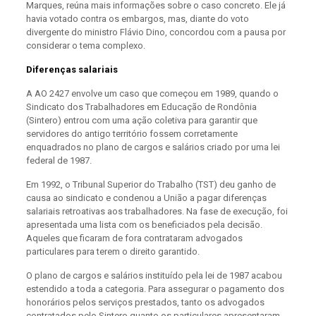
Marques, reúna mais informações sobre o caso concreto. Ele já
havia votado contra os embargos, mas, diante do voto
divergente do ministro Flávio Dino, concordou com a pausa por
considerar o tema complexo.
Diferenças salariais
A AO 2427 envolve um caso que começou em 1989, quando o
Sindicato dos Trabalhadores em Educação de Rondônia
(Sintero) entrou com uma ação coletiva para garantir que
servidores do antigo território fossem corretamente
enquadrados no plano de cargos e salários criado por uma lei
federal de 1987.
Em 1992, o Tribunal Superior do Trabalho (TST) deu ganho de
causa ao sindicato e condenou a União a pagar diferenças
salariais retroativas aos trabalhadores. Na fase de execução, foi
apresentada uma lista com os beneficiados pela decisão.
Aqueles que ficaram de fora contrataram advogados
particulares para terem o direito garantido.
O plano de cargos e salários instituído pela lei de 1987 acabou
estendido a toda a categoria. Para assegurar o pagamento dos
honorários pelos serviços prestados, tanto os advogados
contratados pelo Sintero quanto os particulares apresentaram