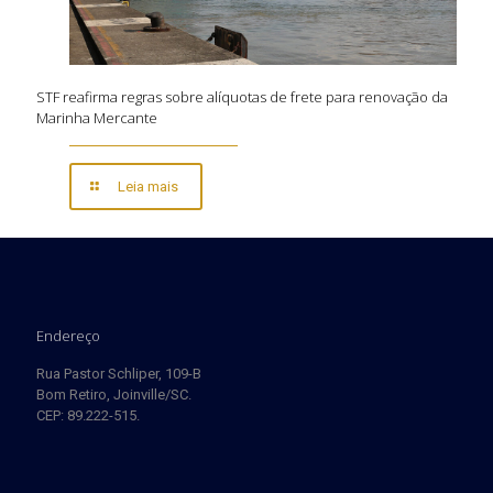
STF reafirma regras sobre alíquotas de frete para renovação da
Marinha Mercante
Leia mais
Endereço
Rua Pastor Schliper, 109-B
Bom Retiro, Joinville/SC.
CEP: 89.222-515.