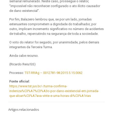
semanal remunerado. Neste caso, prossegue o relator,
“impossível não reconhecer configurado o ato ilícito causador
de dano existencial”.
Por fim, Balazeiro lembrou que, se por um lado, jornadas
extenuantes comprometem a dignidade do trabalhador, por
outro, implicam incremento significativo no número de acidentes
de trabalho, repercutindo na segurança de toda a sociedade.
O voto do relator foi seguido, por unanimidade, pelos demais
integrantes da Terceira Turma.
Ainda cabe recurso.
(Ricardo Reis/GS)
Processo:
TST-RRAg – 0012781-98.2015.5.15.0062
Fonte oficial:
https://www.tst.jus.br/-/turma-confirma-
indeniza%C3%A7%C3%A3o-por-dano-existencial-em-jornada-
que-alcan%C3%A7ava-vinte-e-uma-horas-di%C3%A1rias
Artigos relacionados