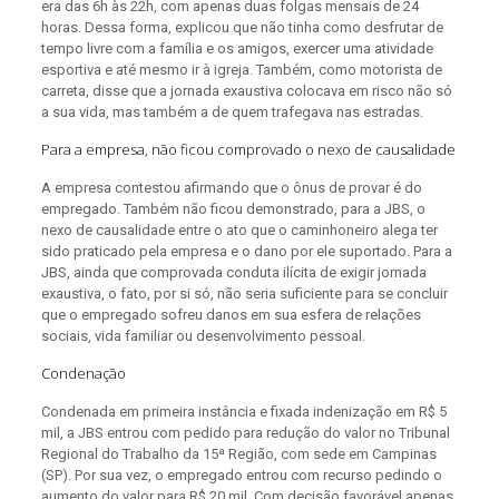
era das 6h às 22h, com apenas duas folgas mensais de 24
horas. Dessa forma, explicou que não tinha como desfrutar de
tempo livre com a família e os amigos, exercer uma atividade
esportiva e até mesmo ir à igreja. Também, como motorista de
carreta, disse que a jornada exaustiva colocava em risco não só
a sua vida, mas também a de quem trafegava nas estradas.
Para a empresa, não ficou comprovado o nexo de causalidade
A empresa contestou afirmando que o ônus de provar é do
empregado. Também não ficou demonstrado, para a JBS, o
nexo de causalidade entre o ato que o caminhoneiro alega ter
sido praticado pela empresa e o dano por ele suportado. Para a
JBS, ainda que comprovada conduta ilícita de exigir jornada
exaustiva, o fato, por si só, não seria suficiente para se concluir
que o empregado sofreu danos em sua esfera de relações
sociais, vida familiar ou desenvolvimento pessoal.
Condenação
Condenada em primeira instância e fixada indenização em R$ 5
mil, a JBS entrou com pedido para redução do valor no Tribunal
Regional do Trabalho da 15ª Região, com sede em Campinas
(SP). Por sua vez, o empregado entrou com recurso pedindo o
aumento do valor para R$ 20 mil. Com decisão favorável apenas