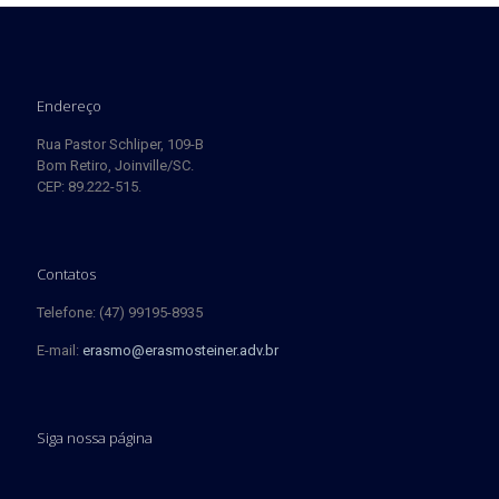
Endereço
Rua Pastor Schliper, 109-B
Bom Retiro, Joinville/SC.
CEP: 89.222-515.
Contatos
Telefone: (47) 99195-8935
E-mail:
erasmo@erasmosteiner.adv.br
Siga nossa página