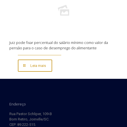
Juiz pode fixar percentual do salário mínimo como valor da
pensão para o caso de desemprego do alimentante
Leia mais
Endereço
Rua Pastor Schliper, 109-B
Bom Retiro, Joinville/SC.
CEP: 89.222-515.