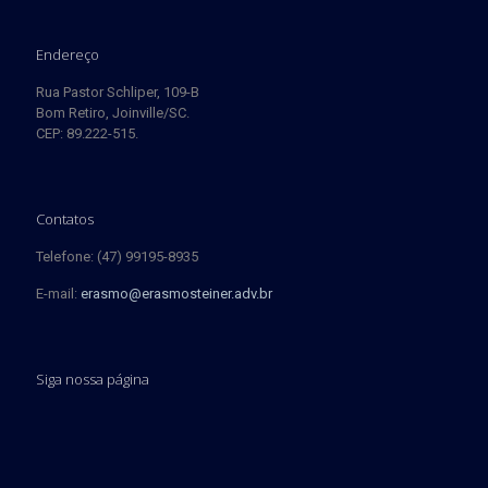
Endereço
Rua Pastor Schliper, 109-B
Bom Retiro, Joinville/SC.
CEP: 89.222-515.
Contatos
Telefone: (47) 99195-8935
E-mail:
erasmo@erasmosteiner.adv.br
Siga nossa página