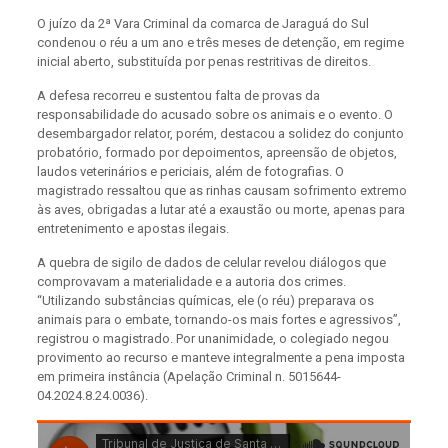
O juízo da 2ª Vara Criminal da comarca de Jaraguá do Sul
condenou o réu a um ano e três meses de detenção, em regime
inicial aberto, substituída por penas restritivas de direitos.
A defesa recorreu e sustentou falta de provas da
responsabilidade do acusado sobre os animais e o evento. O
desembargador relator, porém, destacou a solidez do conjunto
probatório, formado por depoimentos, apreensão de objetos,
laudos veterinários e periciais, além de fotografias. O
magistrado ressaltou que as rinhas causam sofrimento extremo
às aves, obrigadas a lutar até a exaustão ou morte, apenas para
entretenimento e apostas ilegais.
A quebra de sigilo de dados de celular revelou diálogos que
comprovavam a materialidade e a autoria dos crimes.
“Utilizando substâncias químicas, ele (o réu) preparava os
animais para o embate, tornando-os mais fortes e agressivos”,
registrou o magistrado. Por unanimidade, o colegiado negou
provimento ao recurso e manteve integralmente a pena imposta
em primeira instância (Apelação Criminal n. 5015644-
04.2024.8.24.0036).