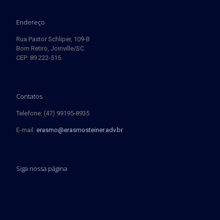
Endereço
Rua Pastor Schliper, 109-B
Bom Retiro, Joinville/SC.
CEP: 89.222-515.
Contatos
Telefone: (47) 99195-8935
E-mail:
erasmo@erasmosteiner.adv.br
Siga nossa página