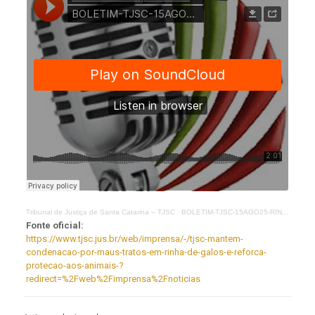
Tribunal de Justiça de Santa Catarina – TJSC
·
BOLETIM-TJSC-15AGO25-RINHA-AI
Fonte oficial:
https://www.tjsc.jus.br/web/imprensa/-/tjsc-mantem-
condenacao-por-maus-tratos-em-rinha-de-galos-e-reforca-
protecao-aos-animais-?
redirect=%2Fweb%2Fimprensa%2Fnoticias