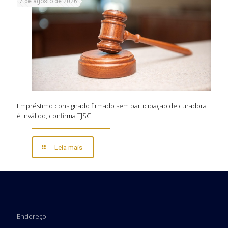
7 de agosto de 2026
Empréstimo consignado firmado sem participação de curadora
é inválido, confirma TJSC
Leia mais
Endereço