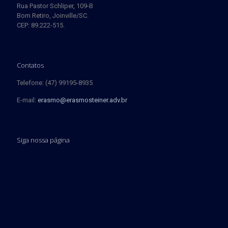
Rua Pastor Schliper, 109-B
Bom Retiro, Joinville/SC.
CEP: 89.222-515.
Contatos
Telefone: (47) 99195-8935
E-mail:
erasmo@erasmosteiner.adv.br
Siga nossa página