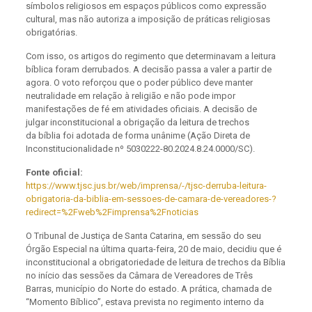
símbolos religiosos em espaços públicos como expressão
cultural, mas não autoriza a imposição de práticas religiosas
obrigatórias.
Com isso, os artigos do regimento que determinavam a leitura
bíblica foram derrubados. A decisão passa a valer a partir de
agora. O voto reforçou que o poder público deve manter
neutralidade em relação à religião e não pode impor
manifestações de fé em atividades oficiais. A decisão de
julgar inconstitucional a obrigação da leitura de trechos
da bíblia foi adotada de forma unânime (Ação Direta de
Inconstitucionalidade nº 5030222-80.2024.8.24.0000/SC).
Fonte oficial:
https://www.tjsc.jus.br/web/imprensa/-/tjsc-derruba-leitura-
obrigatoria-da-biblia-em-sessoes-de-camara-de-vereadores-?
redirect=%2Fweb%2Fimprensa%2Fnoticias
O Tribunal de Justiça de Santa Catarina, em sessão do seu
Órgão Especial na última quarta-feira, 20 de maio, decidiu que é
inconstitucional a obrigatoriedade de leitura de trechos da Bíblia
no início das sessões da Câmara de Vereadores de Três
Barras, município do Norte do estado. A prática, chamada de
“Momento Bíblico”, estava prevista no regimento interno da