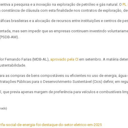
centiva a pesquisa e a inovação na exploração de petróleo e gás natural. O
PL 
 constância de cláusula com esta finalidade nos contratos de exploração, d
cas brasileiras e a alocação de recursos entre instituições e centros de p
rientada, mas sem impedir que as empresas continuem investindo voluntariam
 (PSDB-AM).
dor Fernando Farias (MDB-AL),
aprovado pela CI
em setembro. A matéria deter
sustentabilidade.
ra as compras de bens compostáveis ou eficientes no uso de energia, água ou
ntratações Públicas para o Desenvolvimento Sustentável (Cics) definir, em re
al, que previa apenas margem de preferência para veículos e combustíveis lim
nado)
ifa-social-de-energia-foi-destaque-do-setor-eletrico-em-2025