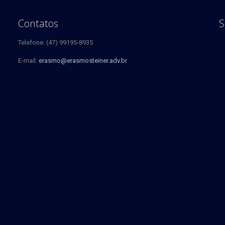
Contatos
S
Telefone: (47) 99195-8935
E-mail:
erasmo@erasmosteiner.adv.br