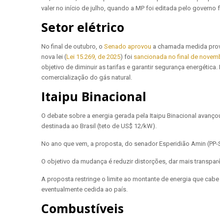
valer no início de julho, quando a MP foi editada pelo governo f
Setor elétrico
No final de outubro, o
Senado aprovou
a chamada medida provis
nova lei (
Lei 15.269, de 2025
) foi
sancionada no final de novem
objetivo de diminuir as tarifas e garantir segurança energética
comercialização do gás natural.
Itaipu Binacional
O debate sobre a energia gerada pela Itaipu Binacional avanç
destinada ao Brasil (teto de US$ 12/kW).
No ano que vem, a proposta, do senador Esperidião Amin (PP-
O objetivo da mudança é reduzir distorções, dar mais transparênc
A proposta restringe o limite ao montante de energia que cabe 
eventualmente cedida ao país.
Combustíveis