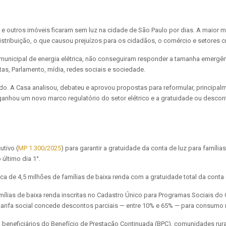
e outros imóveis ficaram sem luz na cidade de São Paulo por dias. A maior m
stribuição, o que causou prejuízos para os cidadãos, o comércio e setores c
a municipal de energia elétrica, não conseguiram responder a tamanha emergê
tas, Parlamento, mídia, redes sociais e sociedade.
. A Casa analisou, debateu e aprovou propostas para reformular, principalmen
ganhou um novo marco regulatório do setor elétrico e a gratuidade ou desco
tivo (
MP 1.300/2025
) para garantir a gratuidade da conta de luz para famílias
 último dia 1°.
erca de 4,5 milhões de famílias de baixa renda com a gratuidade total da conta
famílias de baixa renda inscritas no Cadastro Único para Programas Sociais
a tarifa social concede descontos parciais — entre 10% e 65% — para consumo
 beneficiários do Benefício de Prestação Continuada (BPC), comunidades rura