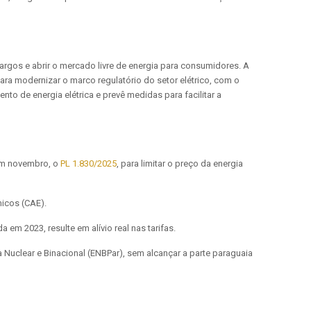
cargos e abrir o mercado livre de energia para consumidores. A
ara modernizar o marco regulatório do setor elétrico, com o
nto de energia elétrica e prevê medidas para facilitar a
em novembro, o
PL 1.830/2025
, para limitar o preço da energia
icos (CAE).
 em 2023, resulte em alívio real nas tarifas.
a Nuclear e Binacional (ENBPar), sem alcançar a parte paraguaia