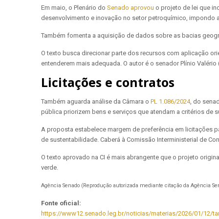
Em maio, o Plenário do
Senado aprovou
o projeto de lei que in
desenvolvimento e inovação no setor petroquímico, impondo a
Também fomenta a aquisição de dados sobre as bacias geográfi
O texto busca direcionar parte dos recursos com aplicação o
entenderem mais adequada. O autor é o senador Plínio Valério
Licitações e contratos
Também aguarda análise da Câmara o
PL 1.086/2024
, do sena
pública priorizem bens e serviços que atendam a critérios de 
A proposta estabelece margem de preferência em licitações pa
de sustentabilidade. Caberá à Comissão Interministerial de Co
O texto aprovado na CI é mais abrangente que o projeto origin
verde.
Agência Senado (Reprodução autorizada mediante citação da Agência Se
Fonte oficial:
https://www12.senado.leg.br/noticias/materias/2026/01/12/tar