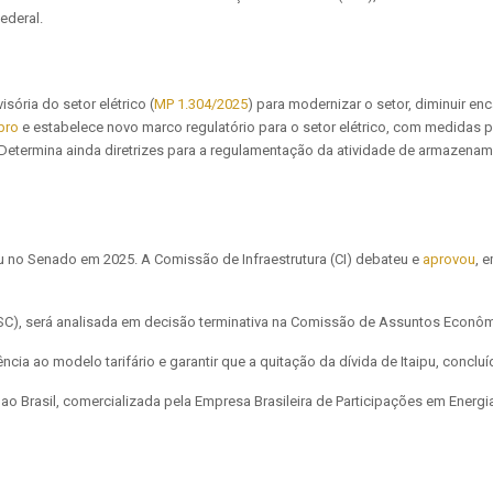
ederal.
ória do setor elétrico (
MP 1.304/2025
) para modernizar o setor, diminuir en
bro
e estabelece novo marco regulatório para o setor elétrico, com medidas p
. Determina ainda diretrizes para a regulamentação da atividade de armazename
ou no Senado em 2025. A Comissão de Infraestrutura (CI) debateu e
aprovou
, 
SC), será analisada em decisão terminativa na Comissão de Assuntos Econôm
ia ao modelo tarifário e garantir que a quitação da dívida de Itaipu, concluída
ao Brasil, comercializada pela Empresa Brasileira de Participações em Energi