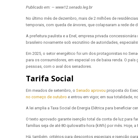
Publicado em: — www12.senado.leg.br
No último mês
de dezembro, mais de 2 milhões de residências 
temporais, com queda de árvores, que colapsaram a rede de di
A prefeitura paulista e a Enel, empresa privada concessionári
brasileiro novamente sob escrutínio de autoridades, especialis
Em 2025, o setor energético foi um dos protagonistas no Senado
para os consumidores, em especial os de baixa renda. O país 
pessoas, com o aval dos senadores.
Tarifa Social
Em meados de setembro, o
Senado aprovou
proposta do Execu
no começo de outubro
e entrou em vigor, em sua totalidade, no
A lei amplia a Taxa Social de Energia Elétrica para beneficiar c
O texto aprovado garante isenção total da conta de luz para 
famílias seja de até 80 quilowatts-hora (kWh) por mês. Hoje, 
Há, também, critérios para descontos especiais e isenção para