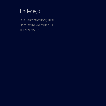
Endereço
Rua Pastor Schliper, 109-B
Bom Retiro, Joinville/SC.
CEP: 89.222-515.