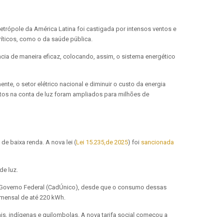
etrópole da América Latina foi castigada por intensos ventos e
ríticos, como o da saúde pública.
ncia de maneira eficaz, colocando, assim, o sistema energético
te, o setor elétrico nacional e diminuir o custo da energia
ntos na conta de luz foram ampliados para milhões de
 de baixa renda. A nova lei (
Lei 15.235,de 2025
) foi
sancionada
 de luz.
 do Governo Federal (CadÚnico), desde que o consumo dessas
 mensal de até 220 kWh.
is, indígenas e quilombolas. A nova tarifa social começou a