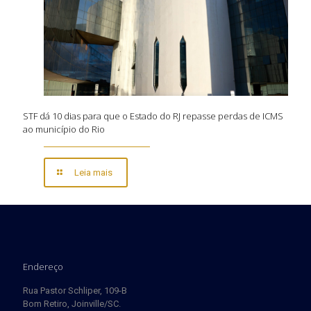
STF dá 10 dias para que o Estado do RJ repasse perdas de ICMS
ao município do Rio
Leia mais
Endereço
Rua Pastor Schliper, 109-B
Bom Retiro, Joinville/SC.