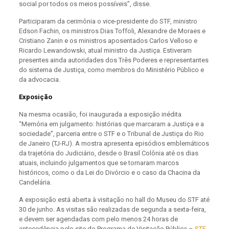
social por todos os meios possíveis”, disse.
Participaram da cerimônia o vice-presidente do STF, ministro
Edson Fachin, os ministros Dias Toffoli, Alexandre de Moraes e
Cristiano Zanin e os ministros aposentados Carlos Velloso e
Ricardo Lewandowski, atual ministro da Justiça. Estiveram
presentes ainda autoridades dos Três Poderes e representantes
do sistema de Justiça, como membros do Ministério Público e
da advocacia.
Exposição
Na mesma ocasião, foi inaugurada a exposição inédita
“Memória em julgamento: histórias que marcaram a Justiça e a
sociedade”, parceria entre o STF e o Tribunal de Justiça do Rio
de Janeiro (TJ-RJ). A mostra apresenta episódios emblemáticos
da trajetória do Judiciário, desde o Brasil Colônia até os dias
atuais, incluindo julgamentos que se tornaram marcos
históricos, como o da Lei do Divórcio e o caso da Chacina da
Candelária.
A exposição está aberta à visitação no hall do Museu do STF até
30 de junho. As visitas são realizadas de segunda a sexta-feira,
e devem ser agendadas com pelo menos 24 horas de
antecedência pelo site do Programa de Visitação Pública –
STF