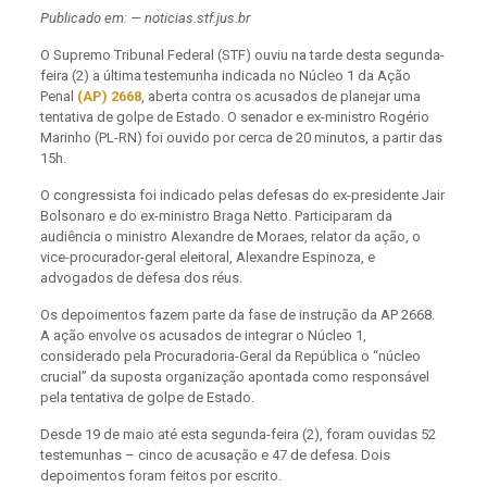
Publicado em: — noticias.stf.jus.br
O Supremo Tribunal Federal (STF) ouviu na tarde desta segunda-
feira (2) a última testemunha indicada no Núcleo 1 da Ação
Penal
(AP) 2668
, aberta contra os acusados de planejar uma
tentativa de golpe de Estado. O senador e ex-ministro Rogério
Marinho (PL-RN) foi ouvido por cerca de 20 minutos, a partir das
15h.
O congressista foi indicado pelas defesas do ex-presidente Jair
Bolsonaro e do ex-ministro Braga Netto. Participaram da
audiência o ministro Alexandre de Moraes, relator da ação, o
vice-procurador-geral eleitoral, Alexandre Espinoza, e
advogados de defesa dos réus.
Os depoimentos fazem parte da fase de instrução da AP 2668.
A ação envolve os acusados de integrar o Núcleo 1,
considerado pela Procuradoria-Geral da República o “núcleo
crucial” da suposta organização apontada como responsável
pela tentativa de golpe de Estado.
Desde 19 de maio até esta segunda-feira (2), foram ouvidas 52
testemunhas – cinco de acusação e 47 de defesa. Dois
depoimentos foram feitos por escrito.