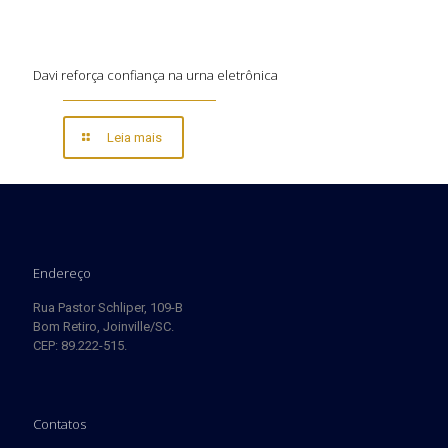
Davi reforça confiança na urna eletrônica
Leia mais
Endereço
Rua Pastor Schliper, 109-B
Bom Retiro, Joinville/SC.
CEP: 89.222-515.
Contatos