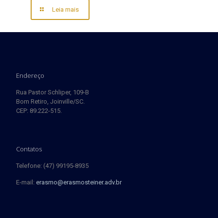
Leia mais
Endereço
Rua Pastor Schliper, 109-B
Bom Retiro, Joinville/SC.
CEP: 89.222-515.
Contatos
Telefone: (47) 99195-8935
E-mail:
erasmo@erasmosteiner.adv.br