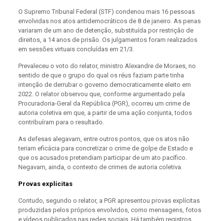
O Supremo Tribunal Federal (STF) condenou mais 16 pessoas
envolvidas nos atos antidemocráticos de 8 de janeiro. As penas
variaram de um ano de detenção, substituída por restrição de
direitos, a 14 anos de prisão. Os julgamentos foram realizados
em sessões virtuais concluídas em 21/3.
Prevaleceu o voto do relator, ministro Alexandre de Moraes, no
sentido de que o grupo do qual os réus faziam parte tinha
intenção de derrubar o governo democraticamente eleito em
2022. O relator observou que, conforme argumentado pela
Procuradoria-Geral da República (PGR), ocorreu um crime de
autoria coletiva em que, a partir de uma ação conjunta, todos
contribuíram para o resultado.
As defesas alegavam, entre outros pontos, que os atos não
teriam eficácia para concretizar o crime de golpe de Estado e
que os acusados pretendiam participar de um ato pacífico.
Negavam, ainda, o contexto de crimes de autoria coletiva.
Provas explícitas
Contudo, segundo o relator, a PGR apresentou provas explícitas
produzidas pelos próprios envolvidos, como mensagens, fotos
e vídeos publicados nas redes sociais. Há também registros