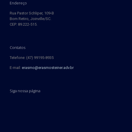
Endereço
Rua Pastor Schliper, 109-B
Bom Retiro, Joinville/SC.
CEP: 89.222-515.
Contatos
Telefone: (47) 99195-8935
E-mail:
erasmo@erasmosteiner.adv.br
Siga nossa página