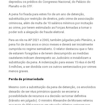
depredou os prédios do Congresso Nacional, do Palácio do
Planalto e do STF.
A pena foi fixada para estes foi de um ano de detenção,
substituída por restrição de direitos, pelo crime de associação
criminosa, além de multa de 10 salários mínimos por incitação
ao crime, por terem estimulado as Forças Armadas a tomar o
poder sob a alegação de fraude eleitoral.
Para as rés na AP 2021 e 2365, também julgadas pelo Plenário, a
pena foi de dois anos e cinco meses e deverá ser inicialmente
cumprida no regime semiaberto. O relator destacou que o fato
de estarem foragidas e de terem descumprido as medidas
cautelares indicam desrespeito ao Judiciário e inviabilizam a
substituição da pena. A indenização para esses 15 réus é de R$
5 milhões, a ser dividida com os outros sentenciados por crimes
menos graves.
Perda de primariedade
Mesmo com a substituição da pena de detenção, os envolvidos
deixarão de ser réus primários quando se encerrar a
possibilidade de recursos e a decisão se tornar definitiva
(trânsito em julgado). O ministro Alexandre de Moraes reiterou
que mais de 500 pessoas em situação idêntica optaram por