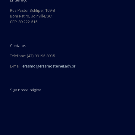
Endereço
Rua Pastor Schliper, 109-B
Bom Retiro, Joinville/SC.
CEP: 89.222-515.
Contatos
Telefone: (47) 99195-8935
E-mail:
erasmo@erasmosteiner.adv.br
Siga nossa página