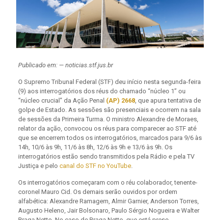
Publicado em: — noticias.stf.jus.br
O Supremo Tribunal Federal (STF) deu início nesta segunda-feira
(9) aos interrogatórios dos réus do chamado “núcleo 1” ou
“núcleo crucial” da Ação Penal
(AP) 2668
, que apura tentativa de
golpe de Estado. As sessões são presenciais e ocorrem na sala
de sessões da Primeira Turma. O ministro Alexandre de Moraes,
relator da ação, convocou os réus para comparecer ao STF até
que se encerrem todos os interrogatórios, marcados para 9/6 às
14h, 10/6 às 9h, 11/6 às 8h, 12/6 às 9h e 13/6 às 9h. Os
interrogatórios estão sendo transmitidos pela Rádio e pela TV
Justiça e pelo
canal do STF no YouTube
.
Os interrogatórios começaram com o réu colaborador, tenente-
coronel Mauro Cid. Os demais serão ouvidos por ordem
alfabética: Alexandre Ramagem, Almir Garnier, Anderson Torres,
Augusto Heleno, Jair Bolsonaro, Paulo Sérgio Nogueira e Walter
Braga Netto. No caso de Braga Netto, que está preso