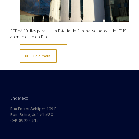
STF dá 10 dias para que o Estado do RJ repasse perdas de ICMS
ao município do Rio
Leia mais
Endereço
Rua Pastor Schliper, 109-B
Bom Retiro, Joinville/SC.
CEP: 89.222-515.