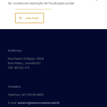
de cocaína em operação de fiscalização postal
Leia mais
Endereço
Rua Pastor Schliper, 109-B
Bom Retiro, Joinville/SC.
CEP: 89.222-515.
Contatos
Telefone: (47) 99195-8935
E-mail:
erasmo@erasmosteiner.adv.br