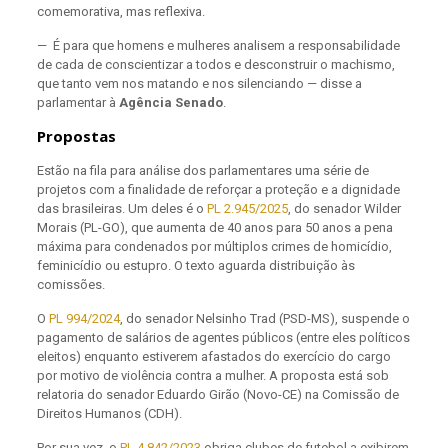
comemorativa, mas reflexiva.
— É para que homens e mulheres analisem a responsabilidade
de cada de conscientizar a todos e desconstruir o machismo,
que tanto vem nos matando e nos silenciando — disse a
parlamentar à
Agência Senado
.
Propostas
Estão na fila para análise dos parlamentares uma série de
projetos com a finalidade de reforçar a proteção e a dignidade
das brasileiras. Um deles é o
PL 2.945/2025
, do senador Wilder
Morais (PL-GO), que aumenta de 40 anos para 50 anos a pena
máxima para condenados por múltiplos crimes de homicídio,
feminicídio ou estupro. O texto aguarda distribuição às
comissões.
O
PL 994/2024
, do senador Nelsinho Trad (PSD-MS), suspende o
pagamento de salários de agentes públicos (entre eles políticos
eleitos) enquanto estiverem afastados do exercício do cargo
por motivo de violência contra a mulher. A proposta está sob
relatoria do senador Eduardo Girão (Novo-CE) na Comissão de
Direitos Humanos (CDH).
Por sua vez, o
PL 4.842/2023
obriga clubes de futebol a exibirem