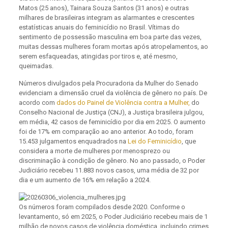
Matos (25 anos), Tainara Souza Santos (31 anos) e outras
milhares de brasileiras integram as alarmantes e crescentes
estatísticas anuais do feminicídio no Brasil. Vítimas do
sentimento de possessão masculina em boa parte das vezes,
muitas dessas mulheres foram mortas após atropelamentos, ao
serem esfaqueadas, atingidas por tiros e, até mesmo,
queimadas.
Números divulgados pela Procuradoria da Mulher do Senado
evidenciam a dimensão cruel da violência de gênero no país. De
acordo com
dados do Painel de Violência contra a Mulher,
do
Conselho Nacional de Justiça (CNJ), a Justiça brasileira julgou,
em média, 42 casos de feminicídio por dia em 2025. O aumento
foi de 17% em comparação ao ano anterior. Ao todo, foram
15.453 julgamentos enquadrados na
Lei do Feminicídio
, que
considera a morte de mulheres por menosprezo ou
discriminação à condição de gênero. No ano passado, o Poder
Judiciário recebeu 11.883 novos casos, uma média de 32 por
dia e um aumento de 16% em relação a 2024.
Os números foram compilados desde 2020. Conforme o
levantamento, só em 2025, o Poder Judiciário recebeu mais de 1
milhão de novos casos de violência doméstica, incluindo crimes