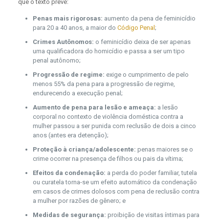
que o texto prevê:
Penas mais rigorosas:
aumento da pena de feminicídio
para 20 a 40 anos, a maior do
Código Penal
;
Crimes Autônomos:
o feminicídio deixa de ser apenas
uma qualificadora do homicídio e passa a ser um tipo
penal autônomo;
Progressão de regime:
exige o cumprimento de pelo
menos 55% da pena para a progressão de regime,
endurecendo a execução penal;
Aumento de pena para lesão e ameaça:
a lesão
corporal no contexto de violência doméstica contra a
mulher passou a ser punida com reclusão de dois a cinco
anos (antes era detenção);
Proteção à criança/adolescente:
penas maiores se o
crime ocorrer na presença de filhos ou pais da vítima;
Efeitos da condenação:
a perda do poder familiar, tutela
ou curatela torna-se um efeito automático da condenação
em casos de crimes dolosos com pena de reclusão contra
a mulher por razões de gênero; e
Medidas de segurança:
proibição de visitas íntimas para