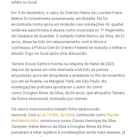
refém no local.
Em 5 de dezembro, a cabo do Exército Maria de Lourdes Freire
Matos foi brutalmente assassinada, em Brasília. Ela foi
encontrada morta após um incêndio nas instalações do quartel
onde era saxofonista e atuava como musicista no 1º Regimento
de Cavalaria de Guardas. O soldado Kelvin Barros da Silva, de 21
anos, disse ter tido um relacionamento com a vítima e
confessou à Polícia Civil do Distrito Federal ter matado a militar e
ateado fogo no local após uma discussão.
Tainara Souza Santos morreu na véspera do Natal de 2025,
depois de quase um mês internada e ter tido as pernas
amputadas após ser atropelada e arrastada no fim de novembro
por um ex-ficante, na Marginal Tietê, em São Paulo. As
investigações policiais apontaram o autor do crime
como Douglas Alves da Silva, de 26 anos, que atropelou Tainara
de forma intencional, motivado por ciúmes.
Os casos mencionados tiveram forte repercussão
nacional. Com a
Lei 14.994, de 2024
, conhecida como
Pacote
Antifeminicídio
, criminosos como Cássio Henrique da Silva
Zampieri, Kelvin Barros da Silva e Douglas Alves da Silva
passaram a estar sujeitos a condenações ainda mais severas, já