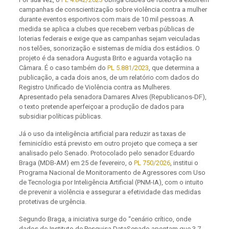
campanhas de conscientização sobre violência contra a mulher
durante eventos esportivos com mais de 10 mil pessoas. A
medida se aplica a clubes que recebem verbas públicas de
loterias federais e exige que as campanhas sejam veiculadas
nos telões, sonorização e sistemas de mídia dos estádios. O
projeto é da senadora Augusta Brito e aguarda votação na
Câmara. É o caso também do
PL 5.881/2023
, que determina a
publicação, a cada dois anos, de um relatório com dados do
Registro Unificado de Violência contra as Mulheres.
Apresentado pela senadora Damares Alves (Republicanos-DF),
o texto pretende aperfeiçoar a produção de dados para
subsidiar políticas públicas.
Já o uso da inteligência artificial para reduzir as taxas de
feminicídio está previsto em outro projeto que começa a ser
analisado pelo Senado. Protocolado pelo senador Eduardo
Braga (MDB-AM) em 25 de fevereiro, o
PL 750/2026
, institui o
Programa Nacional de Monitoramento de Agressores com Uso
de Tecnologia por Inteligência Artificial (PNM-IA), com o intuito
de prevenir a violência e assegurar a efetividade das medidas
protetivas de urgência.
Segundo Braga, a iniciativa surge do “cenário crítico, onde
dados do Instituto de Pesquisa DataSenado apontam que 3,7