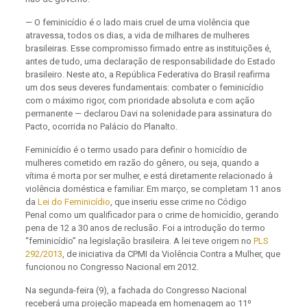
— O feminicídio é o lado mais cruel de uma violência que
atravessa, todos os dias, a vida de milhares de mulheres
brasileiras. Esse compromisso firmado entre as instituições é,
antes de tudo, uma declaração de responsabilidade do Estado
brasileiro. Neste ato, a República Federativa do Brasil reafirma
um dos seus deveres fundamentais: combater o feminicídio
com o máximo rigor, com prioridade absoluta e com ação
permanente — declarou Davi na solenidade para assinatura do
Pacto, ocorrida no Palácio do Planalto.
Feminicídio é o termo usado para definir o homicídio de
mulheres cometido em razão do gênero, ou seja, quando a
vítima é morta por ser mulher, e está diretamente relacionado à
violência doméstica e familiar. Em março, se completam 11 anos
da
Lei do Feminicídio
, que inseriu esse crime no Código
Penal como um qualificador para o crime de homicídio, gerando
pena de 12 a 30 anos de reclusão. Foi a introdução do termo
“feminicídio” na legislação brasileira. A lei teve origem no
PLS
292/2013
, de iniciativa da CPMI da Violência Contra a Mulher, que
funcionou no Congresso Nacional em 2012.
Na segunda-feira (9), a fachada do Congresso Nacional
receberá uma projeção mapeada em homenagem ao 11º