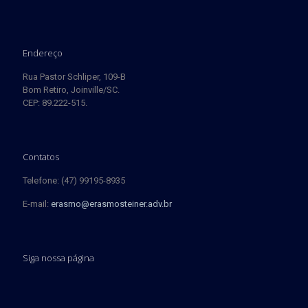
Endereço
Rua Pastor Schliper, 109-B
Bom Retiro, Joinville/SC.
CEP: 89.222-515.
Contatos
Telefone: (47) 99195-8935
E-mail:
erasmo@erasmosteiner.adv.br
Siga nossa página