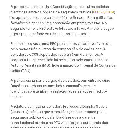
A proposta de emenda à Constituição que inclui as polícias
científicas entre os órgãos de segurança pública (
PEC 76/2019
)
foi aprovada nesta terça-feira (16) no Senado. Foram 65 votos
favoráveis e apenas uma abstenção em primeiro turno. No
segundo turno, a PEC obteve 64 votos a favor. A matéria segue
agora para a análise da Câmara dos Deputados.
Para ser aprovada, uma PEC precisa dos votos favoráveis de
pelo menos três quintos da composição de cada Casa (49
senadores e 308 deputados federais) em dois turnos. A
proposta foi apresentada há seis anos pelo então senador
Antonio Anastasia (MG), hoje ministro do Tribunal de Contas da
União (TCU).
A polícia científica, a cargos dos estados, tem entre as suas
funções coordenar as atividades criminalísticas, de
identificação e também as relacionadas às ações médico-
legais.
A relatora da matéria, senadora Professora Dorinha Seabra
(União-TO), afirmou que a modificação é um avanço para a
segurança pública do país. Ela disse que a garantia
constitucional prevista na PEC vai reforçar a autonomia das