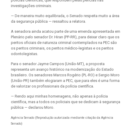
polícias científicas, que respondem pelas perícias nas
investigações criminais.
— De maneira muito equilibrada, o Senado respeita muito a área
da segurança pública — ressaltou a relatora.
A senadora ainda acatou parte de uma emenda apresentada em
Plenário pelo senador Dr. Hiran (PP-RR), para deixar claro que os
peritos oficiais de natureza criminal contemplados na PEC são
os peritos criminais, os peritos médico-legistas e os peritos
odontolegistas.
Para o senador Jayme Campos (União-MT), a proposta
representa um avanço histórico na modernização do Estado
brasileiro. Os senadores Marcos Rogério (PL-RO) e Sergio Moro
(União-PR) também elogiaram a PEC, que para eles é uma forma
de valorizar os profissionais da polícia científica.
— Rendo aqui minhas homenagens, não apenas à polícia
científica, mas a todos os policiais que se dedicam à segurança
pública — declarou Moro.
Agência Senado (Reprodução autorizada mediante citação da Agência
Senado)