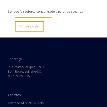
Senado faz esforço concentrado a partir de segunda
Leia mais
Endereço
Rua Pastor Schliper, 109-B
Bom Retiro, Joinville/SC.
CEP: 89.222-515.
Contatos
Telefone: (47) 99195-8935