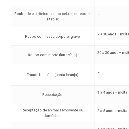
Roubo de eletrônicos como celular, notebook
–
e tablet
7 a 18 anos + mult
Roubo com lesão corporal grave
20 a 30 anos + mul
Roubo com morte (latrocínio)
–
Fraude bancária (conta laranja)
1 a 4 anos + multa
Receptação
Receptação de animal semovente ou
2 a 5 anos + multa
doméstico