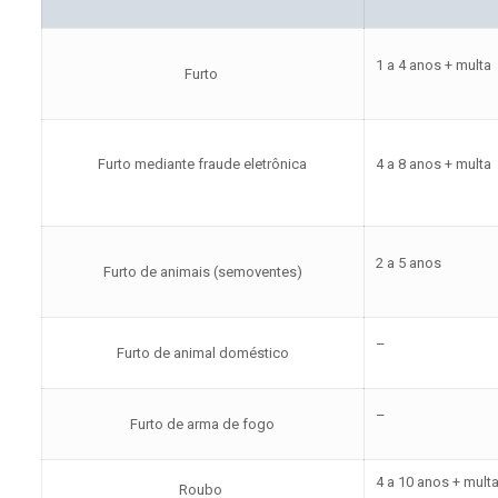
1 a 4 anos + multa
Furto
Furto mediante fraude eletrônica
4 a 8 anos + multa
2 a 5 anos
Furto de animais (semoventes)
–
Furto de animal doméstico
–
Furto de arma de fogo
4 a 10 anos + mult
Roubo