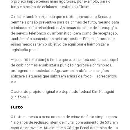
o projeto impõe penas mais rigorosas, por exemplo, para o
furto e o roubo de celulares — enfatizou Efraim.
O relator também explicou que o texto aprovado no Senado
permite a prisão preventiva para os crimes de furto, mesmo para
criminosos não reincidentes. As penas do crime de interrupção
de serviço telefônico ou informático, bem como de receptação,
também são aumentadas pela proposta — Efraim afirmou que
essas medidas têm o objetivo de equilibrar e harmonizar a
legislação penal.
— [Isso foi feito com] o fim de que a lei cumpra com o seu papel
de coibir crimes e viabilizar a punição rigorosa a criminosos,
protegendo a sociedade. Agravamos também as sanções
aplicáveis àqueles que subtraem armas de fogo — acrescentou
ele.
O autor do projeto original é o deputado federal Kim Kataguiri
(União-SP).
Furto
O texto aumenta a pena no caso de crime de furto simples para
1 a 6 anos de reclusão, além de multa, com aumento de 50% em
caso de agravante. Atualmente o Código Penal determina de 1 a