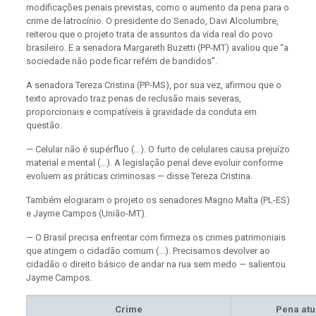
modificações penais previstas, como o aumento da pena para o
crime de latrocínio. O presidente do Senado, Davi Alcolumbre,
reiterou que o projeto trata de assuntos da vida real do povo
brasileiro. E a senadora Margareth Buzetti (PP-MT) avaliou que “a
sociedade não pode ficar refém de bandidos”.
A senadora Tereza Cristina (PP-MS), por sua vez, afirmou que o
texto aprovado traz penas de reclusão mais severas,
proporcionais e compatíveis à gravidade da conduta em
questão.
— Celular não é supérfluo (…). O furto de celulares causa prejuízo
material e mental (…). A
legislação penal deve evoluir conforme
evoluem as práticas criminosas — disse Tereza Cristina.
Também elogiaram o projeto os senadores Magno Malta (PL-ES)
e Jayme Campos (União-MT).
— O Brasil precisa enfrentar com firmeza os crimes patrimoniais
que atingem o cidadão comum (…). Precisamos devolver ao
cidadão o direito básico de andar na rua sem medo — salientou
Jayme Campos.
Crime
Pena atu