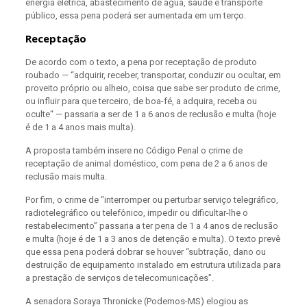
energia elétrica, abastecimento de água, saúde e transporte
público, essa pena poderá ser aumentada em um terço.
Receptação
De acordo com o texto, a pena por receptação de produto
roubado — “adquirir, receber, transportar, conduzir ou ocultar, em
proveito próprio ou alheio, coisa que sabe ser produto de crime,
ou influir para que terceiro, de boa-fé, a adquira, receba ou
oculte“ — passaria a ser de 1 a 6 anos de reclusão e multa (hoje
é de 1 a 4 anos mais multa).
A proposta também insere no Código Penal o crime de
receptação de animal doméstico, com pena de 2 a 6 anos de
reclusão mais multa.
Por fim, o crime de “interromper ou perturbar serviço telegráfico,
radiotelegráfico ou telefônico, impedir ou dificultar-lhe o
restabelecimento” passaria a ter pena de 1 a 4 anos de reclusão
e multa (hoje é de 1 a 3 anos de detenção e multa). O texto prevê
que essa pena poderá dobrar se houver “subtração, dano ou
destruição de equipamento instalado em estrutura utilizada para
a prestação de serviços de telecomunicações”.
A senadora Soraya Thronicke (Podemos-MS) elogiou as