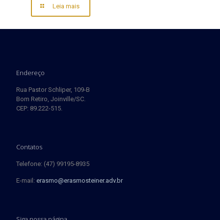
Leia mais
Endereço
Rua Pastor Schliper, 109-B
Bom Retiro, Joinville/SC.
CEP: 89.222-515.
Contatos
Telefone: (47) 99195-8935
E-mail:
erasmo@erasmosteiner.adv.br
Siga nossa página