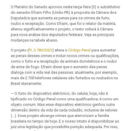
O Plenário do Senado aprovou nesta terça-feira (3) o substitutivo
do senador Efraim Filho (União-PB) à proposta da Câmara dos
Deputados que aumenta as penas para os crimes de furto,
roubo e receptação. Como Efraim, que foi o relator da matéria,
alterou significativamente o projeto, o texto voltará à Câmara
para nova análise dos deputados federais. Veja as principais
mudanças na tabela abaixo.
O projeto (
PL 3.780/2023
)
altera o
Código Penal
para aumentar
as penas desses crimes e incluir novos crimes ou qualificações,
como o furto e a receptação de animais domésticos e o roubo
de arma de fogo. Efraim disse que o aumento das penas
dialoga com a vida real das pessoas: atualmente, por exemplo,
mais de 2.700 telefones celulares são furtados ou roubados no
Brasil diariamente.
— O furto do dispositivo eletrônico, do celular, hoje, não é
tipificado no Código Penal como uma qualificadora; é como um
objeto comum. Mas esse dispositivo eletrônico ganhou outra
dimensão dentro da vida de cada cidadão, inclusive de valores
(…). Esse projeto abrange crimes que aterrorizam a família
brasileira no tempo de hoje. E o nosso intuito é disponibilizar ao
juiz uma legislação que possibilite punição adequada. Por isso,