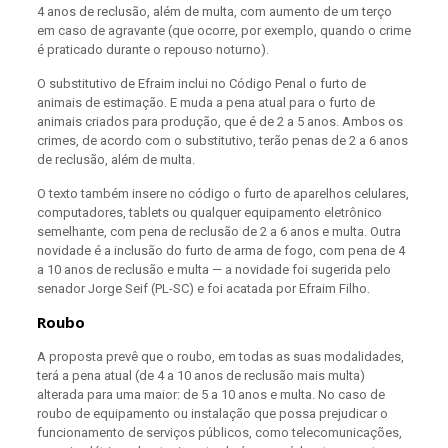
4 anos de reclusão, além de multa, com aumento de um terço
em caso de agravante (que ocorre, por exemplo, quando o crime
é praticado durante o repouso noturno).
O substitutivo de Efraim inclui no Código Penal o furto de
animais de estimação. E muda a pena atual para o furto de
animais criados para produção, que é de 2 a 5 anos. Ambos os
crimes, de acordo com o substitutivo, terão penas de 2 a 6 anos
de reclusão, além de multa.
O texto também insere no código o furto de aparelhos celulares,
computadores, tablets ou qualquer equipamento eletrônico
semelhante, com pena de reclusão de 2 a 6 anos e multa. Outra
novidade é a inclusão do furto de arma de fogo, com pena de 4
a 10 anos de reclusão e multa — a novidade foi sugerida pelo
senador Jorge Seif (PL-SC) e foi acatada por Efraim Filho.
Roubo
A proposta prevê que o roubo, em todas as suas modalidades,
terá a pena atual (de 4 a 10 anos de reclusão mais multa)
alterada para uma maior: de 5 a 10 anos e multa.
No caso de
roubo de equipamento ou instalação que possa prejudicar o
funcionamento de serviços públicos, como telecomunicações,