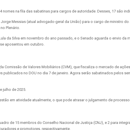
nomes na fila das sabatinas para cargos de autoridade. Desses, 17 são indic
e Jorge Messias (atual advogado-geral da União) para o cargo de ministro do
no Plenário.
 Lula da Silva em novembro do ano passado, e o Senado aguarda o envio da 
e se aposentou em outubro.
da Comissão de Valores Mobiliários (CVM), que fiscaliza o mercado de ações
s publicados no DOU no dia 7 de janeiro. Agora serão sabatinados pelos 
e julho de 2025.
 estão em atividade atualmente, o que pode atrasar o julgamento de processo
dro de 15 membros do Conselho Nacional de Justiça (CNJ), e 2 para integrar
ocuradores e promotores, respectivamente.