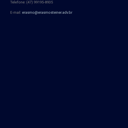
Telefone: (47) 99195-8935
E-mail:
erasmo@erasmosteiner.adv.br