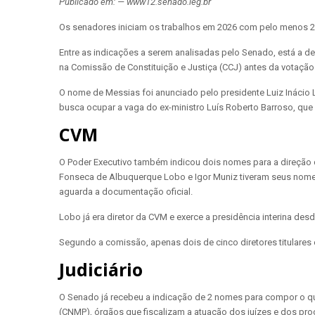
Publicado em: — www12.senado.leg.br
Os senadores iniciam os trabalhos em 2026 com pelo menos 24 
Entre as indicações a serem analisadas pelo Senado, está a d
na Comissão de Constituição e Justiça (CCJ) antes da votação 
O nome de Messias foi anunciado pelo presidente Luiz Inácio
busca ocupar a vaga do ex-ministro Luís Roberto Barroso, qu
CVM
O Poder Executivo também indicou dois nomes para a direção 
Fonseca de Albuquerque Lobo e Igor Muniz tiveram seus nome
aguarda a documentação oficial.
Lobo já era diretor da CVM e exerce a presidência interina desd
Segundo a comissão, apenas dois de cinco diretores titulares
Judiciário
O Senado já recebeu a indicação de 2 nomes para compor o qua
(CNMP), órgãos que fiscalizam a atuação dos juízes e dos pr