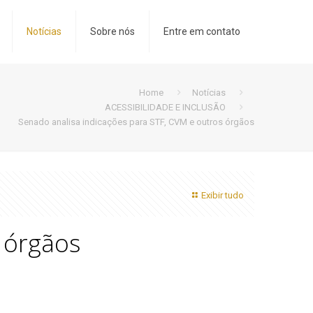
Notícias
Sobre nós
Entre em contato
Home
Notícias
ACESSIBILIDADE E INCLUSÃO
Senado analisa indicações para STF, CVM e outros órgãos
Exibir tudo
 órgãos