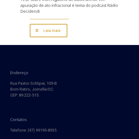
apuração de ato infracional é tema do podcast Rádio
Decidendi
Leia mais
Endereço
Rua Pastor Schliper, 109-B
Bom Retiro, Joinville/SC.
CEP: 89.222-515.
Contatos
Telefone: (47) 99195-8935