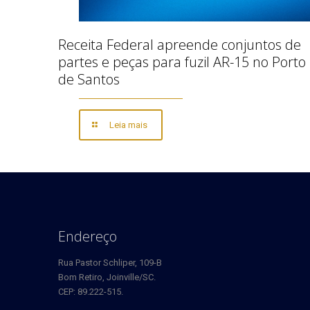
Receita Federal apreende conjuntos de
partes e peças para fuzil AR-15 no Porto
de Santos
Leia mais
Endereço
Rua Pastor Schliper, 109-B
Bom Retiro, Joinville/SC.
CEP: 89.222-515.