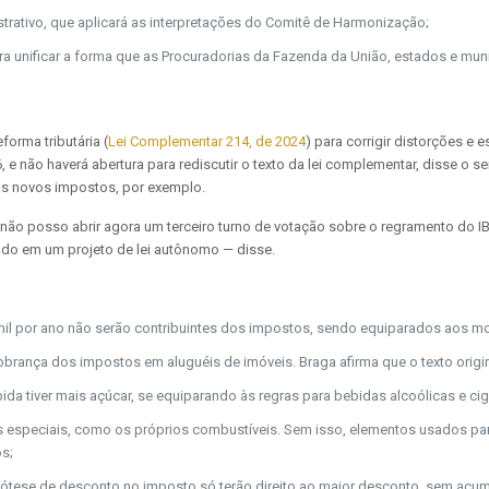
rativo, que aplicará as interpretações do Comitê de Harmonização;
a unificar a forma que as Procuradorias da Fazenda da União, estados e muni
forma tributária (
Lei Complementar 214, de 2024
) para corrigir distorções e
, e não haverá abertura para rediscutir o texto da lei complementar, disse o s
os novos impostos, por exemplo.
eu não posso abrir agora um terceiro turno de votação sobre o regramento do 
tado em um projeto de lei autônomo — disse.
,5 mil por ano não serão contribuintes dos impostos, sendo equiparados aos mot
brança dos impostos em aluguéis de imóveis. Braga afirma que o texto origin
a tiver mais açúcar, se equiparando às regras para bebidas alcoólicas e cig
especiais, como os próprios combustíveis. Sem isso, elementos usados para 
s;
tese de desconto no imposto só terão direito ao maior desconto, sem acum