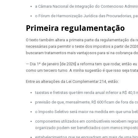
a Câmara Nacional de Integração do Contencioso Administ
o Fórum de Harmonização Jurídica das Procuradorias, par
Primeira regulamentação
O texto também altera a primeira parte da regulamentação da re
necessárias para permitir o teste dos impostos a partir de 2026
buscaram tratamentos mais vantajosos para si na cobrança d
— Dia 1º de janeiro [de 2026] a reforma tem que rodar, então 
como um terceiro turno. A minha sugestão é que isso seja tra
Entre as alterações da Lei Complementar 214, estão:
taxistas e fretistas que têm renda anual inferior a R$ 40
previsão de que, mensalmente, R$ 600 ficam de fora da co
o Imposto Seletivo será maior na medida em que uma bebid
componentes utilizados em combustíveis recebem regras 
organizado podem ser beneficiados com menos imposto
estabelecimentos que se enquadram em mais de uma hipó