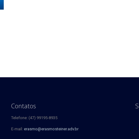
Contatos
S
Telefone: (47) 99195-8935
E-mail:
erasmo@erasmosteiner.adv.br