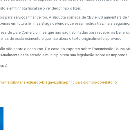
o e emitir nota fiscal se o vendedor não o fizer;
para serviços financeiros. A alíquota somada de CBS e IBS aumentará de 1
 apenas em futura lei, mas Braga defende que essa medida traz mais segurança
as de Livre Comércio, mas que não são habilitadas para receber os benefícios
penas de esclarecimento e que não altera o texto originalmente aprovado.
e não são sobre o consumo. É o caso do Imposto sobre Transmissão Causa Mo
 Atualmente cada estado e município tem sua legislação sobre os impostos.
nado)
orma-tributaria-eduardo-braga-explica-principais-pontos-do-relatorio