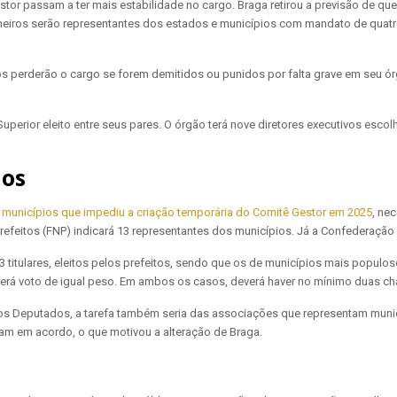
or passam a ter mais estabilidade no cargo. Braga retirou a previsão de qu
lheiros serão representantes dos estados e municípios com mandato de quat
os perderão o cargo se forem demitidos ou punidos por falta grave em seu 
rior eleito entre seus pares. O órgão terá nove diretores executivos escolhi
ios
 municípios que impediu a criação temporária do Comitê Gestor em 2025
, ne
Prefeitos (FNP) indicará 13 representantes dos municípios. Já a Confederaçã
 titulares, eleitos pelos prefeitos, sendo que os de municípios mais populo
erá voto de igual peso. Em ambos os casos, deverá haver no mínimo duas cha
dos Deputados, a tarefa também seria das associações que representam muni
am em acordo, o que motivou a alteração de Braga.