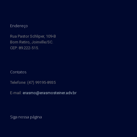
Endereço
Rua Pastor Schliper, 109-B
Bom Retiro, Joinville/SC.
CEP: 89.222-515.
Contatos
Telefone: (47) 99195-8935
E-mail:
erasmo@erasmosteiner.adv.br
Siga nossa página