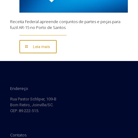
Receita Federal apreende conjuntos de partes e peças para
fuzil AR-15 no Porto de Santos
Leia mais
Endereço
Rua Pastor Schliper, 109-B
Bom Retiro, Joinville/SC.
CEP: 89.222-515.
Contatos