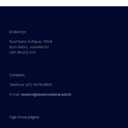
Endereço
Rua Pastor Schliper, 109-B
Bom Retiro, Joinville/SC.
CEP: 89.222-515.
Contatos
Telefone: (47) 99195-8935
E-mail:
erasmo@erasmosteiner.adv.br
Siga nossa página