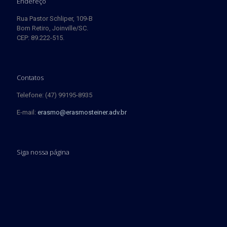
Endereço
Rua Pastor Schliper, 109-B
Bom Retiro, Joinville/SC.
CEP: 89.222-515.
Contatos
Telefone: (47) 99195-8935
E-mail:
erasmo@erasmosteiner.adv.br
Siga nossa página