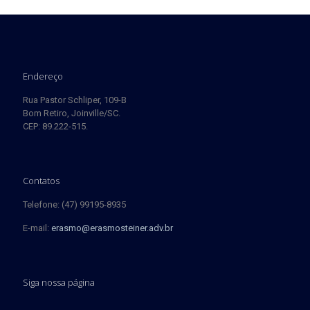
Endereço
Rua Pastor Schliper, 109-B
Bom Retiro, Joinville/SC.
CEP: 89.222-515.
Contatos
Telefone: (47) 99195-8935
E-mail:
erasmo@erasmosteiner.adv.br
Siga nossa página