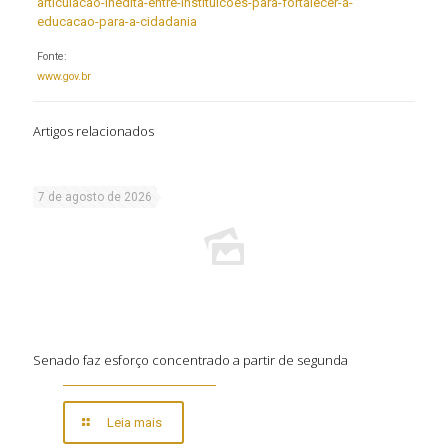
articulacao-inedita-entre-instituicoes-para-fortalecer-a-
educacao-para-a-cidadania
Fonte:
www.gov.br
Artigos relacionados
7 de agosto de 2026
Senado faz esforço concentrado a partir de segunda
Leia mais