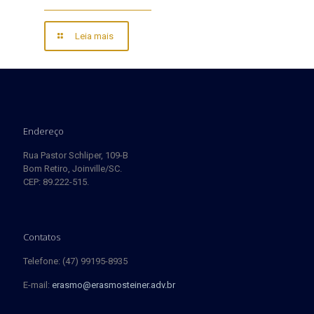
Leia mais
Endereço
Rua Pastor Schliper, 109-B
Bom Retiro, Joinville/SC.
CEP: 89.222-515.
Contatos
Telefone: (47) 99195-8935
E-mail:
erasmo@erasmosteiner.adv.br