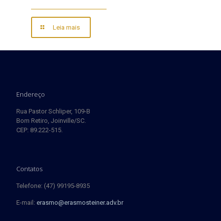
Leia mais
Endereço
Rua Pastor Schliper, 109-B
Bom Retiro, Joinville/SC.
CEP: 89.222-515.
Contatos
Telefone: (47) 99195-8935
E-mail:
erasmo@erasmosteiner.adv.br