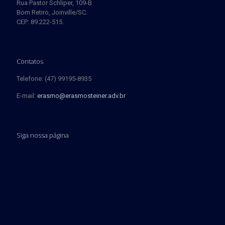
Rua Pastor Schliper, 109-B
Bom Retiro, Joinville/SC.
CEP: 89.222-515.
Contatos
Telefone: (47) 99195-8935
E-mail:
erasmo@erasmosteiner.adv.br
Siga nossa página