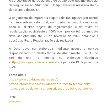
A apresentação da Declaração de Opção pelo Regime Especial
de Regularização Patrimonial – Derp deverá ser realizada até 19
de fevereiro de 2026.
O pagamento do imposto à alíquota de 15% (quinze por cento)
incidente sobre o valor total, em moeda nacional, dos recursos,
bens ou direitos objeto de regularização e da multa de
regularização equivalente a 100% (cem por cento) do imposto
deve ser efetuado até 27 de fevereiro de 2026 para que a
adesão ao Rearp Regularização seja realizada.
A Derp deve ser elaborada mediante acesso a serviço
disponibilizado no Centro Virtual de Atendimento – e-CAC no
site da RFB na Internet, no endereço eletrônico
<
https://www.gov.br/receitafederal
>, a partir de 19 de janeiro de
2026.
Fonte oficial:
https://www.gov.br/receitafederal/pt-
br/assuntos/noticias/2025/dezembro/receita-federal-edita-
norma-que-regulamenta-a-regularizacao-de-bens-ou-direitos
Fonte:
www.gov.br