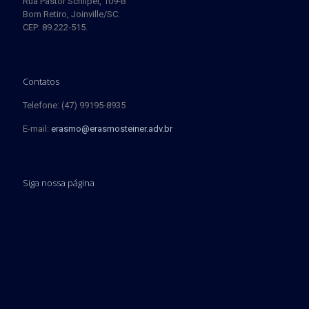
Rua Pastor Schliper, 109-B
Bom Retiro, Joinville/SC.
CEP: 89.222-515.
Contatos
Telefone: (47) 99195-8935
E-mail:
erasmo@erasmosteiner.adv.br
Siga nossa página