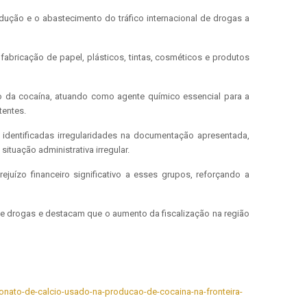
odução e o abastecimento do tráfico internacional de drogas a
fabricação de papel, plásticos, tintas, cosméticos e produtos
o da cocaína, atuando como agente químico essencial para a
tentes.
identificadas irregularidades na documentação apresentada,
ituação administrativa irregular.
juízo financeiro significativo a esses grupos, reforçando a
de drogas e destacam que o aumento da fiscalização na região
rbonato-de-calcio-usado-na-producao-de-cocaina-na-fronteira-