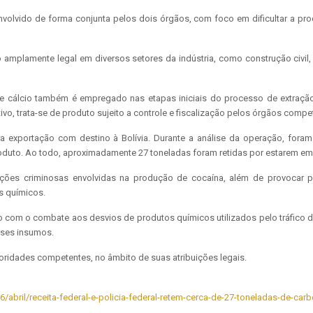
nvolvido de forma conjunta pelos dois órgãos, com foco em dificultar a pr
o amplamente legal em diversos setores da indústria, como construção civil, 
 de cálcio também é empregado nas etapas iniciais do processo de extraçã
ivo, trata-se de produto sujeito a controle e fiscalização pelos órgãos compe
exportação com destino à Bolívia. Durante a análise da operação, foram 
roduto. Ao todo, aproximadamente 27 toneladas foram retidas por estarem em s
ções criminosas envolvidas na produção de cocaína, além de provocar pre
s químicos.
so com o combate aos desvios de produtos químicos utilizados pelo tráfico 
esses insumos.
oridades competentes, no âmbito de suas atribuições legais.
6/abril/receita-federal-e-policia-federal-retem-cerca-de-27-toneladas-de-ca