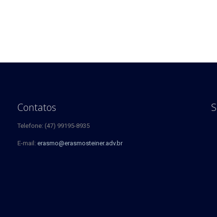
Contatos
S
Telefone: (47) 99195-8935
E-mail:
erasmo@erasmosteiner.adv.br