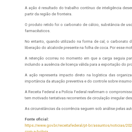
A ação é resultado do trabalho contínuo de inteligência dese
partir da região de fronteira.
O produto retido foi o carbonato de cálcio, substância de us
farmacêuticos.
No entanto, quando utilizado na forma de cal, o carbonato
liberação do alcaloide presente na folha de coca. Por esse mot
A retenção ocorreu no momento em que a carga seguia para 
incluindo a ausência de licença válida para a exportação do p
A ação representa impacto direto na logística das organiza
importância da atuação preventiva e do controle sobre insumo
A Receita Federal e a Polícia Federal reafirmam o compromis
tem motivado tentativas recorrentes de circulação irregular d
As circunstâncias da ocorrência seguem sob análise pelas aut
Fonte oficial:
https://www.gov.br/receitafederal/pt-br/assuntos/noticias/202
com-a-bolivia