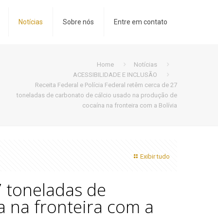
Notícias
Sobre nós
Entre em contato
Home
Notícias
ACESSIBILIDADE E INCLUSÃO
Receita Federal e Polícia Federal retêm cerca de 27
toneladas de carbonato de cálcio usado na produção de
cocaína na fronteira com a Bolívia
Exibir tudo
7 toneladas de
 na fronteira com a