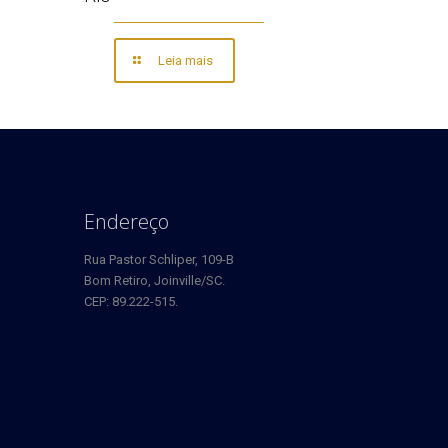
Leia mais
Endereço
Rua Pastor Schliper, 109-B
Bom Retiro, Joinville/SC.
CEP: 89.222-515.