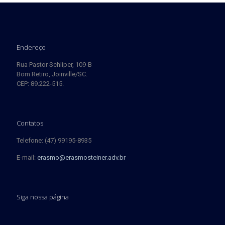
Endereço
Rua Pastor Schliper, 109-B
Bom Retiro, Joinville/SC.
CEP: 89.222-515.
Contatos
Telefone: (47) 99195-8935
E-mail:
erasmo@erasmosteiner.adv.br
Siga nossa página