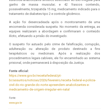
ganho de massa muscular; e 42 frascos contendo,
possivelmente, tirzepatida 15 mg, medicamento indicado para o
tratamento de diabetes tipo 2 e controle glicêmico.
A ação foi desencadeada após o monitoramento de uma
encomenda considerada suspeita. No momento da entrega, as
equipes realizaram a abordagem e confirmaram o conteúdo
ilícito, efetuando a prisão do investigado.
O suspeito foi autuado pelo crime de falsificação, corrupção,
adulteração ou alteração de produto destinado a fins
terapêuticos ou medicinais. Após a realização dos
procedimentos legais cabíveis, ele foi encaminhado ao sistema
prisional, onde permanecerá à disposição da Justiça.
Fonte oficial:
https://www.gov.br/receitafederal/pt-
br/assuntos/noticias/2026/fevereiro/receita-federal-e-policia-
civil-do-rio-grande-do-norte-apreendem-anabolizantes-e-
medicamento-de-origem-irregular-em-natal
Fonte:
www.gov.br